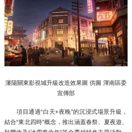
瀋陽關東影視城升級改造效果圖 供圖 渾南區委
宣傳部
項目通過“白天+夜晚”的沉浸式場景升級，
結合“東北四時”概念，推出涵蓋春祭、夏夜遊、