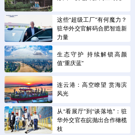
这些“超级工厂”有何魔力？
驻华外交官解码合肥智造新
力量
生态守护 持续解锁高颜
值“重庆蓝”
连云港：高空瞭望 赏海滨
风光
从“看展厅”到“谈落地”：驻
华外交官在皖抛出合作橄榄
枝