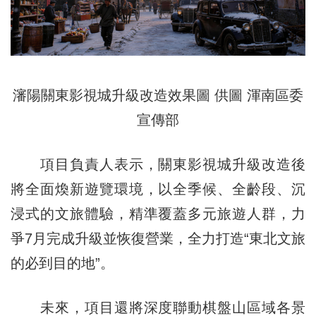
瀋陽關東影視城升級改造效果圖 供圖 渾南區委
宣傳部
項目負責人表示，關東影視城升級改造後
將全面煥新遊覽環境，以全季候、全齡段、沉
浸式的文旅體驗，精準覆蓋多元旅遊人群，力
爭7月完成升級並恢復營業，全力打造“東北文旅
的必到目的地”。
未來，項目還將深度聯動棋盤山區域各景