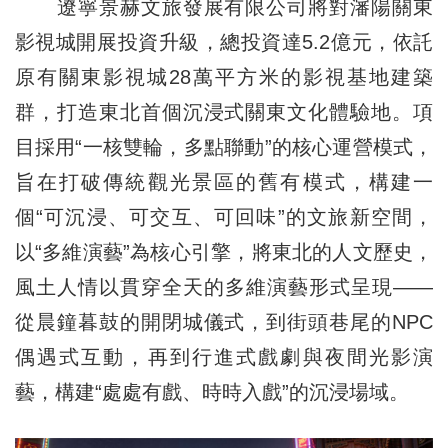
遼寧景赫文旅發展有限公司將對瀋陽關東
影視城開展投資升級，總投資達5.2億元，依託
原有關東影視城28萬平方米的影視基地建築
群，打造東北首個沉浸式關東文化體驗地。項
目採用“一核雙輪，多點聯動”的核心運營模式，
旨在打破傳統觀光景區的舊有模式，構建一
個“可沉浸、可交互、可回味”的文旅新空間，
以“多維演藝”為核心引擎，將東北的人文歷史，
風土人情以貫穿全天的多維演藝形式呈現——
從晨鐘暮鼓的開閉城儀式，到街頭巷尾的NPC
偶遇式互動，再到行進式戲劇與夜間光影演
藝，構建“處處有戲、時時入戲”的沉浸場域。