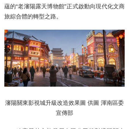
蘊的“老瀋陽露天博物館”正式啟動向現代化文商
旅綜合體的轉型之路。
瀋陽關東影視城升級改造效果圖 供圖 渾南區委
宣傳部