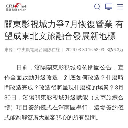
關東影視城力爭7月恢復營業 有
望成東北文旅融合發展新地標
來源：中央廣電總台國際在線
|
2026-03-30 16:58:03
6.3万
日前，瀋陽關東影視城發佈閉園公告，宣
佈全面啟動升級改造。到底如何改造？什麼時
間改造完成？改造後將呈現什麼樣的場景？3月
30日，瀋陽關東影視城升級賦能（文商旅綜合
體）項目簽約儀式在渾南區舉行，這場簽約儀
式能夠解答廣大遊客關心的所有疑問。