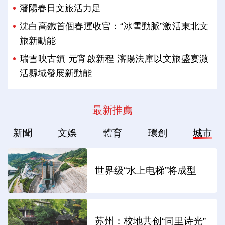
瀋陽春日文旅活力足
沈白高鐵首個春運收官：“冰雪動脈”激活東北文
旅新動能
瑞雪映古鎮 元宵啟新程 瀋陽法庫以文旅盛宴激
活縣域發展新動能
最新推薦
新聞
文娛
體育
環創
城市
世界级“水上电梯”将成型
苏州：校地共创“同里诗光”