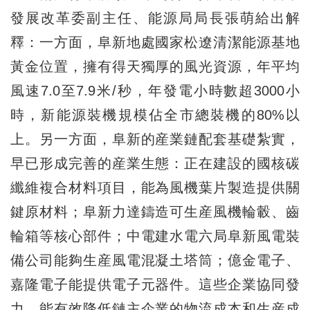
發展改革委副主任、能源局局長張萌給出解
釋：一方面，阜新地處國家松遼清潔能源基地
黃金位置，擁有得天獨厚的風光資源，年平均
風速7.0至7.9米/秒，年發電小時數超3000小
時，新能源裝機規模佔全市總裝機的80%以
上。另一方面，阜新的産業鏈配套基礎紮實，
早已形成完善的産業生態：正在建設的國核碳
纖維複合材料項目，能為風機葉片製造提供關
鍵原材料；阜新力達鑄造可生産風機輪轂、齒
輪箱等核心部件；中電建水電六局阜新風電裝
備公司能夠生産風電混凝土塔筒；億金電子、
嘉隆電子能提供電子元器件。這些企業協同發
力，能有效降低鏈主企業的物流成本和生産成