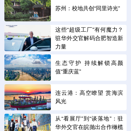
苏州：校地共创“同里诗光”
这些“超级工厂”有何魔力？
驻华外交官解码合肥智造新
力量
生态守护 持续解锁高颜
值“重庆蓝”
连云港：高空瞭望 赏海滨
风光
从“看展厅”到“谈落地”：驻
华外交官在皖抛出合作橄榄