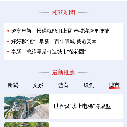
相關新聞
遼寧阜新：掃碼就能用上電 春耕灌溉更便捷
好好聊“遼” | 阜新：百年礦城 賽道突圍
阜新：擴綠添景打造城市“後花園”
最新推薦
新聞
文娛
體育
環創
城市
世界级“水上电梯”将成型