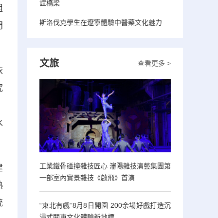
誼橋梁
組
斯洛伐克學生在遼寧體驗中醫藥文化魅力
門
文旅
查看更多 >
依
究
。
水
工業鐵骨碰撞雜技匠心 瀋陽雜技演藝集團第
建
一部室內實景雜技《啟飛》首演
熟
統
“東北有戲”8月8日開園 200余場好戲打造沉
浸式關東文化體驗新地標