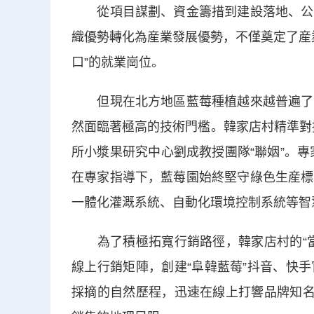
從項目謀劃、資金籌措到建設落地、公司
織優勢轉化為産業發展優勢，不僅奠定了産
口”的就業崗位。
但現在北方地區藍莓種植越來越普遍了，
然面臨著極高的技術門檻。韓家店村精準對接
所小漿果研究中心劉成教授團隊“聯姻”。專
在專家指導下，藍莓園始終堅守綠色生産標
一體化灌溉系統、自動化環境控制系統等智
為了積極拓寬行銷路徑，韓家店村的“當
線上行銷矩陣，創建“阜韓藍莓”抖音、快
採摘的自然歷程，迅速在線上打響品牌知名