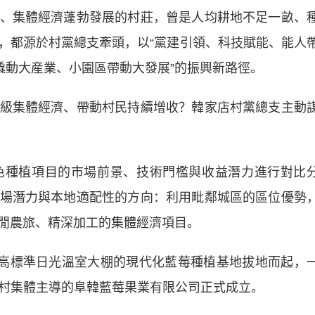
集體經濟蓬勃發展的村莊，曾是人均耕地不足一畝、
，都源於村黨總支牽頭，以“黨建引領、科技賦能、能人
撬動大産業、小園區帶動大發展”的振興新路徑。
集體經濟、帶動村民持續增收？韓家店村黨總支主動
種植項目的市場前景、技術門檻與收益潛力進行對比
場潛力與本地適配性的方向：利用毗鄰城區的區位優勢
閒農旅、精深加工的集體經濟項目。
高標準日光溫室大棚的現代化藍莓種植基地拔地而起，
。由村集體主導的阜韓藍莓果業有限公司正式成立。