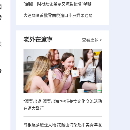
“瀋陽—阿根廷企業家交流對接會”舉辦
種
大連關區首批零關稅進口非洲鮮果通關
帶
老外在遼寧
查看更多 >
謀
分
，
“遼菜出遼·遼菜出海”中俄美食文化交流活動
一
在遼大舉行
尋根逐夢遼沈大地 跨越山海架起中美青年友