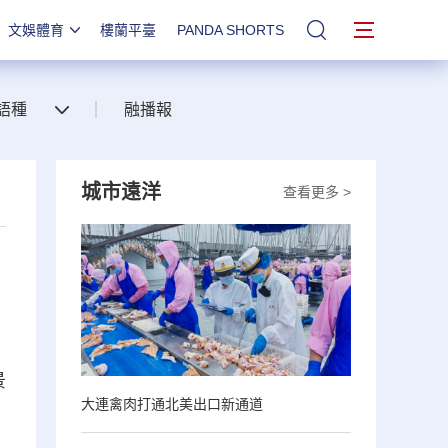
文娛體育
樓蘭平臺
PANDA SHORTS
站內搜索
語種
融播報
城市遠洋
查看更多 >
景
大連禽肉打通北美出口新通道