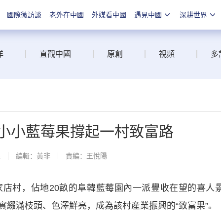
國際微訪談
老外在中國
外媒看中國
遇見中國
深耕世界
洋
直觀中國
原創
視頻
多
 小小藍莓果撐起一村致富路
線
編輯：黃非
責編：王悅陽
村，佔地20畝的阜韓藍莓園內一派豐收在望的喜人
實綴滿枝頭、色澤鮮亮，成為該村産業振興的“致富果”。