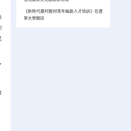
《新時代農村題材青年編劇人才培訓》在遼
季
寧大學開班
即
民
了
收