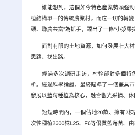
誰能想到，這個如今特色産業勢頭強勁、
植結構單一的傳統農業村。而這一切的轉變
頭、聯農共富”為抓手，蹚出了一條“小漿果
面對有限的土地資源，如何發展壯大村級
思路、找出路。
經過多次調研走訪，村幹部對多個特色
析。經過科學論證，最終瞄準了一個兼具市
發展以藍莓種植為核心，融合觀光采摘、休
短短時間內，一個佔地20畝、擁有2棟
次性種植2600株L25、F6等優質藍莓苗