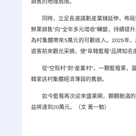
銷售的地理局限。
同時，立足長遠謀劃産業鏈延伸，佈局藍
鮮果銷售”向“全年多元增收”轉變，持續提
為村集體帶來5萬元的可觀收入。2025
遊客前來觀光采摘，使“阜韓藍莓”品牌知名
從“空殼村”到“産業村”，一顆藍莓果，
韓家店村集體經濟薄弱的舊貌。
如今藍莓再次迎來盛果期，顆顆飽滿的藍
益將達到20萬元。（文 黃一勉）