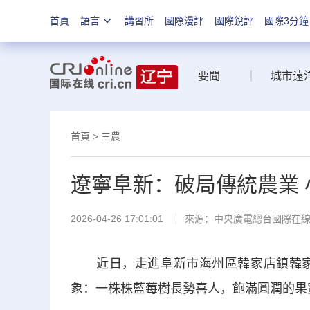
首頁
語言
講習所
國際漫評
國際銳評
國際3分鐘
要聞
城市遠
首頁
>
三農
遼寧阜新：破局傳統農業
2026-04-26 17:01:01
來源：中央廣電總台國際在
近日，走進阜新市海州區韓家店鎮韓家店
象：一株株藍莓樹長勢喜人，飽滿圓潤的果