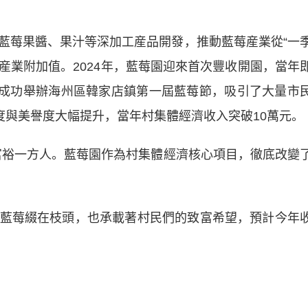
莓果醬、果汁等深加工産品開發，推動藍莓産業從“一
升産業附加值。2024年，藍莓園迎來首次豐收開園，當年
年，成功舉辦海州區韓家店鎮第一屆藍莓節，吸引了大量市
度與美譽度大幅提升，當年村集體經濟收入突破10萬元。
富裕一方人。藍莓園作為村集體經濟核心項目，徹底改變
莓綴在枝頭，也承載著村民們的致富希望，預計今年