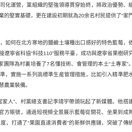
化運營，黨組織的堅強領導貫穿始終，將政治優勢、
業的堅實基礎，更在建設初期就為20余名村民提供了“家
如何在北方寒地的鹽鹼土壤種出口感好的特色藍莓，
遼寧省科協“科技110”服務平臺，成功與遼寧省果樹研
家團隊為村裏培養了7名懂技術、會管理的本土“土專家”
準，實施一系列高標準生産管理措施，比如引入精準肥
慧農業裝備。
家人”、村黨總支書記李靖宇帶頭玩起了新媒體。他搭
手官方賬號，通過短視頻全景展示藍莓從開花、坐果到成
度，打通了“果園直達消費者”的新鮮供應鏈，突破了傳