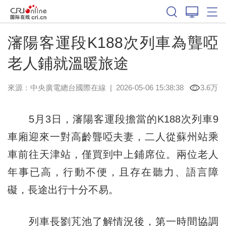
瀋陽客運段K188次列車為聾啞
老人鋪就溫暖旅途
來源：中央廣電總台國際在線
|
2026-05-06 15:38:38
3.6万
5月3日，瀋陽客運段擔當的K188次列車9
車廂迎來一對高齡聾啞夫妻，二人從蘇州站乘
車前往天津站，僅買到中上鋪席位。兩位老人
年事已高，行動不便，且存在聽力、語言障
礙，長途出行十分不易。
列車長劉芃池了解情況後，第一時間協調