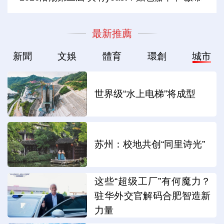
最新推薦
新聞
文娛
體育
環創
城市
世界级“水上电梯”将成型
苏州：校地共创“同里诗光”
这些“超级工厂”有何魔力？
驻华外交官解码合肥智造新
力量