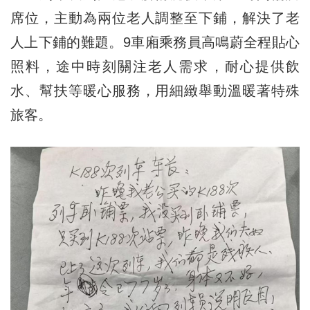
席位，主動為兩位老人調整至下鋪，解決了老
人上下鋪的難題。9車廂乘務員高鳴蔚全程貼心
照料，途中時刻關注老人需求，耐心提供飲
水、幫扶等暖心服務，用細緻舉動溫暖著特殊
旅客。