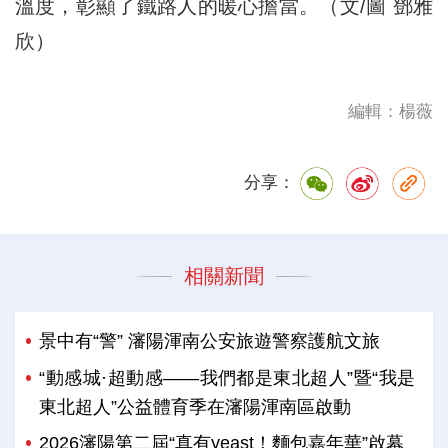
溫度，彰顯了鐵路人的暖心擔當。（文/圖 鄧雅
欣）
編輯：楊薇
分享：
相關新聞
景中有“警” 瀋陽渾南公安旅遊警察護航文旅
“動感城·超動感——我們都是東北超人”暨“我是
東北超人”公益體育季在瀋陽渾南區啟動
2026瀋陽第二屆“真有yeast！麵包嘉年華”啟幕