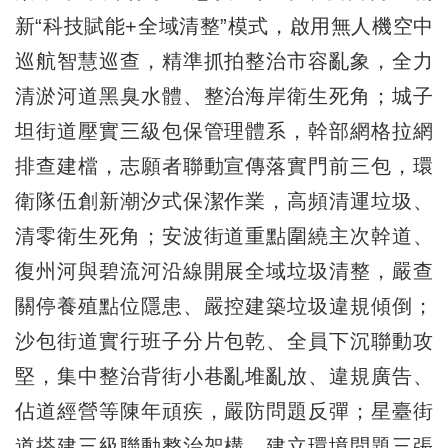
新“科技賦能+全域清整”模式，啟用無人機空中
巡航智慧巡查，精準抓拍整治市容亂象，全力
清淤河道黑臭水體、整治海岸衛生死角；城子
坦街道壓實三級包保管理體系，幹部網格拉網
排查建檔，志願者聯動宣傳落實門前三包，環
衛隊伍創新潮汐式保潔作業，高頻清運垃圾、
清零衛生死角；安波街道重點圍繞主次幹道、
復州河與碧流河沿線開展全域垃圾清整，嚴查
關停養殖點位隱患、嚴控建築垃圾違規傾倒；
沙包街道實行班子分片包乾、全員下沉聯動攻
堅，集中整治背街小巷亂堆亂放、違規廣告、
佔道經營等陳年頑疾，嚴防問題反彈；星臺街
道搭建三級聯動整治架構，建立環境問題三張