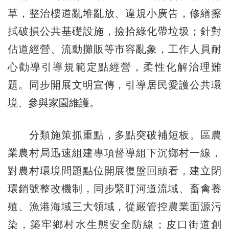
草，整治樓道亂堆亂放、違規小廣告，修繕擦
拭破損公共基礎設施，撿拾綠化帶垃圾；針對
佔道經營、流動攤販等市容亂象，工作人員耐
心勸導引導規範定點經營，柔性化解治理難
題。同步開展文明宣傳，引導居民愛護公共環
境、參與家園維護。
分類施策抓重點，多點突破補短板。區農
業農村局迅速組建專項督導組下沉鄉村一線，
對農村環境問題點位開展復盤回頭看，建立閉
環銷號整改機制，同步緊盯河道流域、畜禽養
殖、漁港海域三大領域，從嚴管控農業面源污
染，築牢鄉村水生態安全防線；皮口街道創