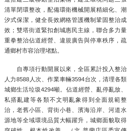
清單閉環整改，配備環衛機械開展精細化、潮
汐式保潔，健全長效網格管護機制鞏固整治成
效；雙塔街道緊扣創城惠民主線，聯合多力量
重拳整治佔道經營、違規廣告與停車秩序，疏
通鄉村市容治理堵點。
自專項行動開展以來，全區累計投入整治
人力8588人次、作業車輛3594台次，清理各類
城鄉生活垃圾4294噸。佔道經營、亂停亂放、
私搭亂建等各類不文明亂象得到全面規範整
治，老舊小區、背街小巷、濱海沿岸、河道水
源地等全域環境品質大幅躍升，城鄉面貌取得
突破性、根本性改善。（文 普蘭店區委宣傳