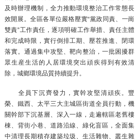
及時辦理機制，全力推動環境整治工作常態長
效開展。全區各單位嚴格壓實“黨政同責、一崗
雙責”工作責任，逐項明確工作舉措、責任主體
和完成時限，實行倒排工期、壓茬推進、閉環
落實。通過集中攻堅、靶向整治，一批困擾群
眾生産生活的人居環境突出頑疾得到有效清
除，城鄉環境品質持續提升。
全員下沉齊發力，實幹攻堅清頑疾。豐
榮、鐵西、太平三大主城區街道全員行動，機
關幹部下沉基層、深入一線，走遍轄區老舊樓
棟、背街小巷、道路沿線、綠化盲區，全面集
中清理長期積存建築垃圾、生活雜物、叢生雜