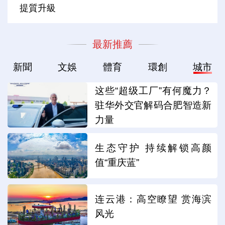
提質升級
最新推薦
新聞
文娛
體育
環創
城市
这些“超级工厂”有何魔力？
驻华外交官解码合肥智造新
力量
生态守护 持续解锁高颜
值“重庆蓝”
连云港：高空瞭望 赏海滨
风光