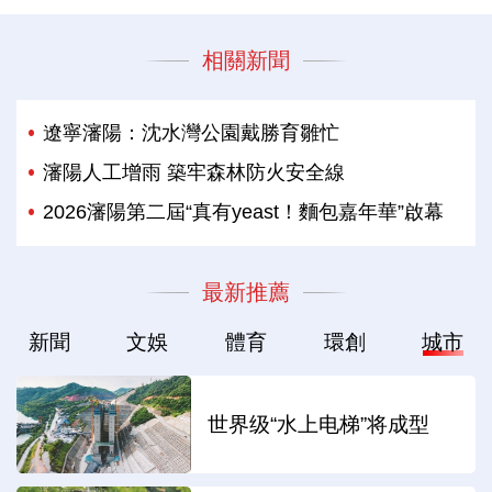
相關新聞
遼寧瀋陽：沈水灣公園戴勝育雛忙
瀋陽人工增雨 築牢森林防火安全線
2026瀋陽第二屆“真有yeast！麵包嘉年華”啟幕
最新推薦
新聞
文娛
體育
環創
城市
世界级“水上电梯”将成型