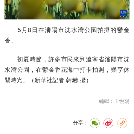
5月8日在瀋陽市沈水灣公園拍攝的鬱金
香。
初夏時節，許多市民來到遼寧省瀋陽市沈
水灣公園，在鬱金香花海中打卡拍照，樂享休
閒時光。（新華社記者 韓赫 攝）
編輯：王悅陽
分享：