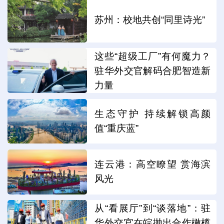
苏州：校地共创“同里诗光”
这些“超级工厂”有何魔力？
驻华外交官解码合肥智造新
力量
生态守护 持续解锁高颜
值“重庆蓝”
连云港：高空瞭望 赏海滨
风光
从“看展厅”到“谈落地”：驻
华外交官在皖抛出合作橄榄