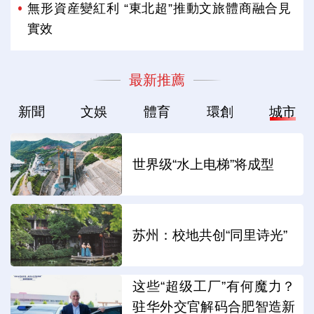
無形資産變紅利 “東北超”推動文旅體商融合見
實效
最新推薦
新聞
文娛
體育
環創
城市
世界级“水上电梯”将成型
苏州：校地共创“同里诗光”
这些“超级工厂”有何魔力？
驻华外交官解码合肥智造新