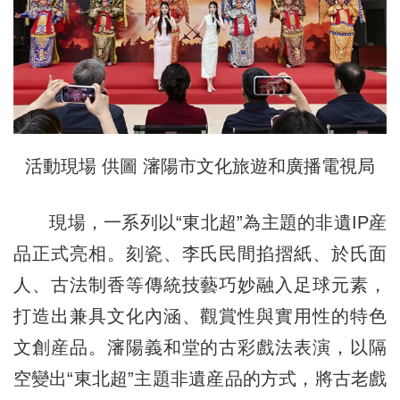
活動現場 供圖 瀋陽市文化旅遊和廣播電視局
現場，一系列以“東北超”為主題的非遺IP産
品正式亮相。刻瓷、李氏民間掐摺紙、於氏面
人、古法制香等傳統技藝巧妙融入足球元素，
打造出兼具文化內涵、觀賞性與實用性的特色
文創産品。瀋陽義和堂的古彩戲法表演，以隔
空變出“東北超”主題非遺産品的方式，將古老戲