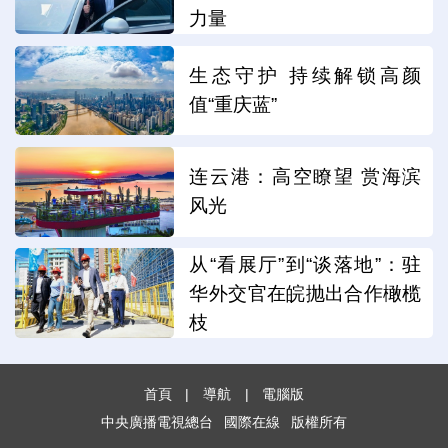
力量
生态守护 持续解锁高颜
值“重庆蓝”
连云港：高空瞭望 赏海滨
风光
从“看展厅”到“谈落地”：驻
华外交官在皖抛出合作橄榄
枝
首頁
|
導航
|
電腦版
中央廣播電視總台
國際在線
版權所有