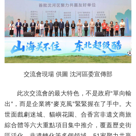
交流會現場 供圖 沈河區委宣傳部
此次交流會的最大特色，不是政府“單向輸
出”，而是企業將“麥克風”緊緊握在了手中。大
世面戲劇迷城、貓嶼花園、合香宮非遺文商旅
綜合體等六大重點項目集中推介，覆蓋歷史街
區活化、非遺轉化等多個領域。51家聚力共贏