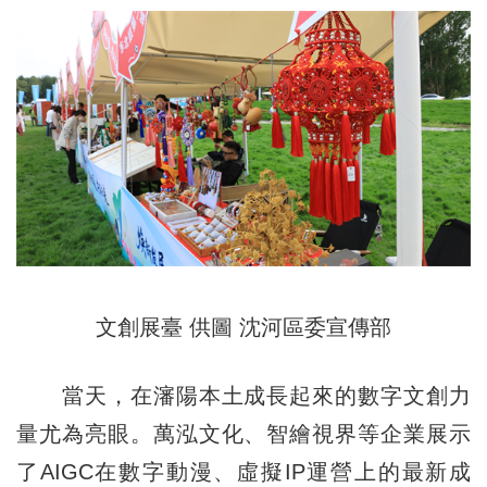
文創展臺 供圖 沈河區委宣傳部
當天，在瀋陽本土成長起來的數字文創力
量尤為亮眼。萬泓文化、智繪視界等企業展示
了AIGC在數字動漫、虛擬IP運營上的最新成