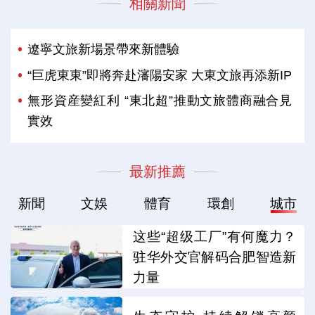
相關新聞
遼寧文旅新場景帶來新體驗
“巨虎東東”即將奔赴瀋陽安家 大東文旅再添新IP
無形資産變紅利 “東北超”推動文旅體商融合見
實效
最新推薦
新聞
文娛
體育
環創
城市
这些“超级工厂”有何魔力？
驻华外交官解码合肥智造新
力量