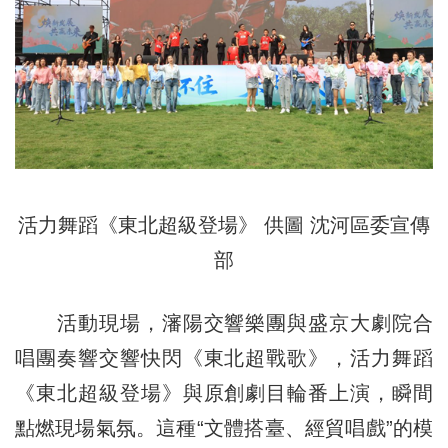
活力舞蹈《東北超級登場》 供圖 沈河區委宣傳
部
活動現場，瀋陽交響樂團與盛京大劇院合
唱團奏響交響快閃《東北超戰歌》，活力舞蹈
《東北超級登場》與原創劇目輪番上演，瞬間
點燃現場氣氛。這種“文體搭臺、經貿唱戲”的模