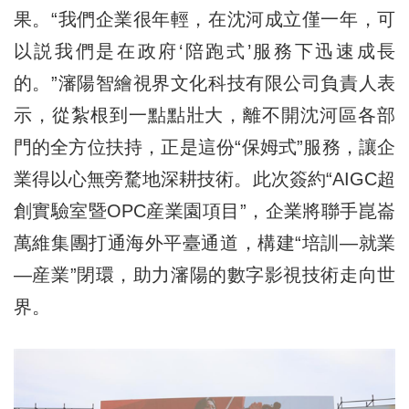
果。“我們企業很年輕，在沈河成立僅一年，可
以説我們是在政府‘陪跑式’服務下迅速成長
的。”瀋陽智繪視界文化科技有限公司負責人表
示，從紮根到一點點壯大，離不開沈河區各部
門的全方位扶持，正是這份“保姆式”服務，讓企
業得以心無旁騖地深耕技術。此次簽約“AIGC超
創實驗室暨OPC産業園項目”，企業將聯手崑崙
萬維集團打通海外平臺通道，構建“培訓—就業
—産業”閉環，助力瀋陽的數字影視技術走向世
界。