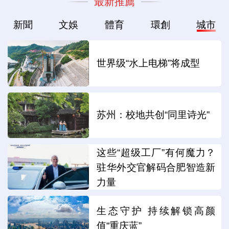
最新推薦
新聞
文娛
體育
環創
城市
世界级“水上电梯”将成型
苏州：校地共创“同里诗光”
这些“超级工厂”有何魔力？
驻华外交官解码合肥智造新
力量
生态守护 持续解锁高颜
值“重庆蓝”