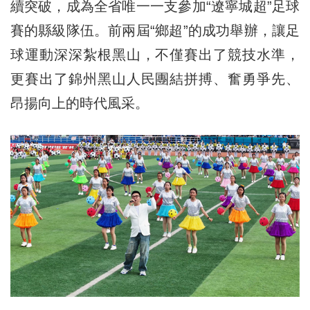
續突破，成為全省唯一一支參加“遼寧城超”足球
賽的縣級隊伍。前兩屆“鄉超”的成功舉辦，讓足
球運動深深紮根黑山，不僅賽出了競技水準，
更賽出了錦州黑山人民團結拼搏、奮勇爭先、
昂揚向上的時代風采。