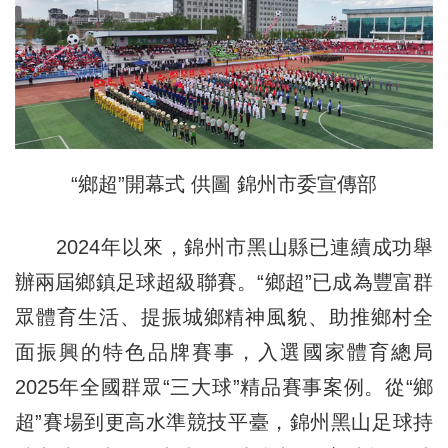
“鄉超”開幕式 供圖 錦州市委宣傳部
2024年以來，錦州市黑山縣已連續成功舉
辦兩屆鄉鎮足球超級聯賽。“鄉超”已成為豐富群
眾體育生活、提振城鄉精神風貌、助推鄉村全
面振興的特色品牌賽事，入選國家體育總局
2025年全國群眾“三大球”精品賽事案例。從“鄉
超”賽場到更高水準競技平臺，錦州黑山足球持