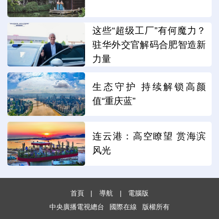
这些“超级工厂”有何魔力？
驻华外交官解码合肥智造新
力量
生态守护 持续解锁高颜
值“重庆蓝”
连云港：高空瞭望 赏海滨
风光
首頁
|
導航
|
電腦版
中央廣播電視總台
國際在線
版權所有