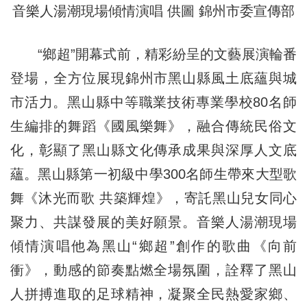
音樂人湯潮現場傾情演唱 供圖 錦州市委宣傳部
“鄉超”開幕式前，精彩紛呈的文藝展演輪番
登場，全方位展現錦州市黑山縣風土底蘊與城
市活力。黑山縣中等職業技術專業學校80名師
生編排的舞蹈《國風樂舞》，融合傳統民俗文
化，彰顯了黑山縣文化傳承成果與深厚人文底
蘊。黑山縣第一初級中學300名師生帶來大型歌
舞《沐光而歌 共築輝煌》，寄託黑山兒女同心
聚力、共謀發展的美好願景。音樂人湯潮現場
傾情演唱他為黑山“鄉超”創作的歌曲《向前
衝》，動感的節奏點燃全場氛圍，詮釋了黑山
人拼搏進取的足球精神，凝聚全民熱愛家鄉、