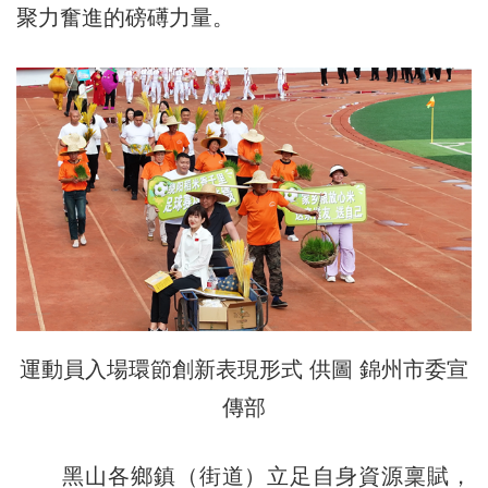
聚力奮進的磅礡力量。
運動員入場環節創新表現形式 供圖 錦州市委宣
傳部
黑山各鄉鎮（街道）立足自身資源稟賦，