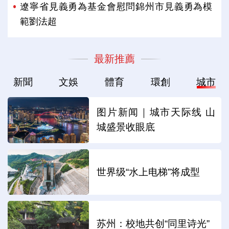
遼寧省見義勇為基金會慰問錦州市見義勇為模
範劉法超
最新推薦
新聞
文娛
體育
環創
城市
图片新闻｜城市天际线 山
城盛景收眼底
世界级“水上电梯”将成型
苏州：校地共创“同里诗光”