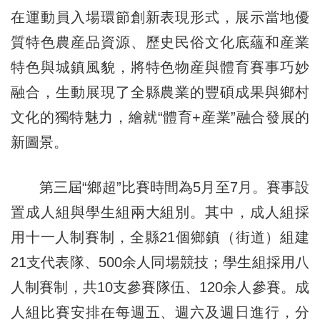
在運動員入場環節創新表現形式，展示當地優
質特色農産品資源、歷史民俗文化底蘊和産業
特色與城鎮風貌，將特色物産與體育賽事巧妙
融合，生動展現了全縣農業的豐碩成果與鄉村
文化的獨特魅力，繪就“體育+産業”融合發展的
新圖景。
第三屆“鄉超”比賽時間為5月至7月。賽事設
置成人組與學生組兩大組別。其中，成人組採
用十一人制賽制，全縣21個鄉鎮（街道）組建
21支代表隊、500余人同場競技；學生組採用八
人制賽制，共10支參賽隊伍、120余人參賽。成
人組比賽安排在每週五、週六及週日進行，分