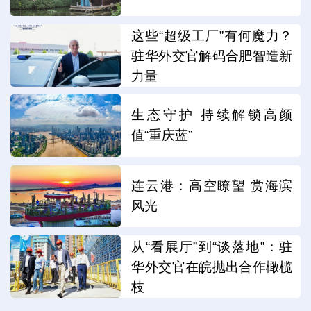
这些“超级工厂”有何魔力？
驻华外交官解码合肥智造新
力量
生态守护 持续解锁高颜
值“重庆蓝”
连云港：高空瞭望 赏海滨
风光
从“看展厅”到“谈落地”：驻
华外交官在皖抛出合作橄榄
枝