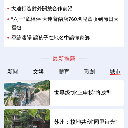
大連打造對外開放合作前沿
“六一”童相伴 大連普蘭店760名兒童收到節日大
禮包
尋跡瀋陽 讓孩子在地名中讀懂家鄉
最新推薦
新聞
文娛
體育
環創
城市
世界级“水上电梯”将成型
苏州：校地共创“同里诗光”