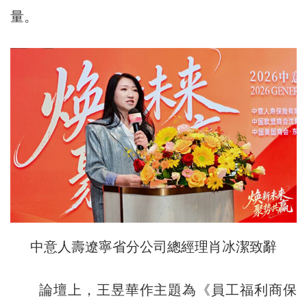
量。
中意人壽遼寧省分公司總經理肖冰潔致辭
論壇上，王昱華作主題為《員工福利商保