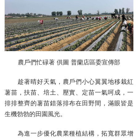
農戶們忙碌著 供圖 普蘭店區委宣傳部
趁著晴好天氣，農戶們小心翼翼地移栽紅
薯苗，扶苗、培土、壓實、定苗一氣呵成，一
排排整齊的薯苗錯落排布在田野間，滿眼皆是
生機勃勃的田園風光。
為進一步優化農業種植結構，拓寬群眾增