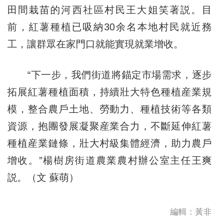
田間栽苗的河西社區村民王大姐笑著説。目
前，紅薯種植已吸納30余名本地村民就近務
工，讓群眾在家門口就能實現就業增收。
“下一步，我們街道將錨定市場需求，逐步
拓展紅薯種植面積，持續壯大特色種植産業規
模，整合農戶土地、勞動力、種植技術等各類
資源，抱團發展凝聚産業合力，不斷延伸紅薯
種植産業鏈條，壯大村級集體經濟，助力農戶
增收。”楊樹房街道農業農村辦公室主任王爽
説。（文 蘇萌）
編輯：黃非