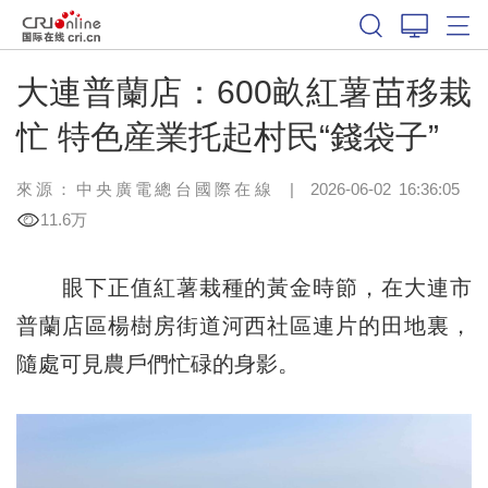
大連普蘭店：600畝紅薯苗移栽
忙 特色産業托起村民“錢袋子”
來源：中央廣電總台國際在線
|
2026-06-02 16:36:05
11.6万
眼下正值紅薯栽種的黃金時節，在大連市
普蘭店區楊樹房街道河西社區連片的田地裏，
隨處可見農戶們忙碌的身影。