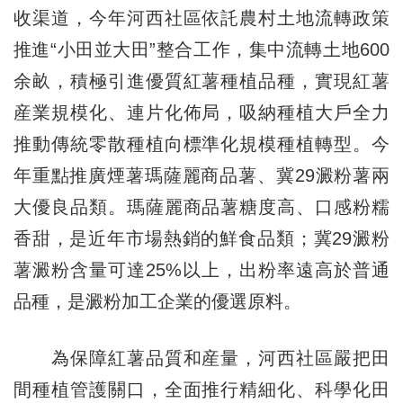
收渠道，今年河西社區依託農村土地流轉政策
推進“小田並大田”整合工作，集中流轉土地600
余畝，積極引進優質紅薯種植品種，實現紅薯
産業規模化、連片化佈局，吸納種植大戶全力
推動傳統零散種植向標準化規模種植轉型。今
年重點推廣煙薯瑪薩麗商品薯、冀29澱粉薯兩
大優良品類。瑪薩麗商品薯糖度高、口感粉糯
香甜，是近年市場熱銷的鮮食品類；冀29澱粉
薯澱粉含量可達25%以上，出粉率遠高於普通
品種，是澱粉加工企業的優選原料。
為保障紅薯品質和産量，河西社區嚴把田
間種植管護關口，全面推行精細化、科學化田