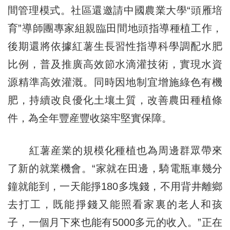
間管理模式。社區還邀請中國農業大學“頭雁培
育”導師團專家組親臨田間地頭指導種植工作，
後期還將依據紅薯生長習性指導科學調配水肥
比例，普及推廣高效節水滴灌技術，實現水資
源精準高效灌溉。同時因地制宜增施綠色有機
肥，持續改良優化土壤土質，改善農田種植條
件，為全年豐産豐收築牢堅實保障。
紅薯産業的規模化種植也為周邊群眾帶來
了新的就業機會。“家就在田邊，騎電瓶車幾分
鐘就能到，一天能掙180多塊錢，不用背井離鄉
去打工，既能掙錢又能照看家裏的老人和孩
子，一個月下來也能有5000多元的收入。”正在