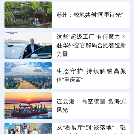
苏州：校地共创“同里诗光”
这些“超级工厂”有何魔力？
驻华外交官解码合肥智造新
力量
生态守护 持续解锁高颜
值“重庆蓝”
连云港：高空瞭望 赏海滨
风光
从“看展厅”到“谈落地”：驻