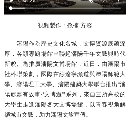
視頻製作：孫楠 方馨
瀋陽作為歷史文化名城，文博資源底蘊深
厚，各類專題場館串聯起瀋陽千年文脈與時代
新貌。為推廣瀋陽文博場館，近日，由瀋陽市
社科聯策劃，國際在線遼寧頻道與瀋陽師範大
學、瀋陽理工大學、瀋陽建築大學聯合推出“瀋
陽處處有故事·‘文博遊’”系列，來自三所高校的
大學生走進瀋陽各大文博場館，以青春視角解
鎖城市文脈，助力瀋陽文旅宣傳。