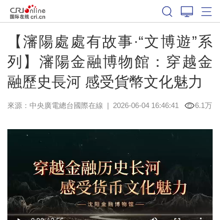
【瀋陽處處有故事·“文博遊”系
列】瀋陽金融博物館：穿越金
融歷史長河 感受貨幣文化魅力
來源：中央廣電總台國際在線
|
2026-06-04 16:46:41
6.1万