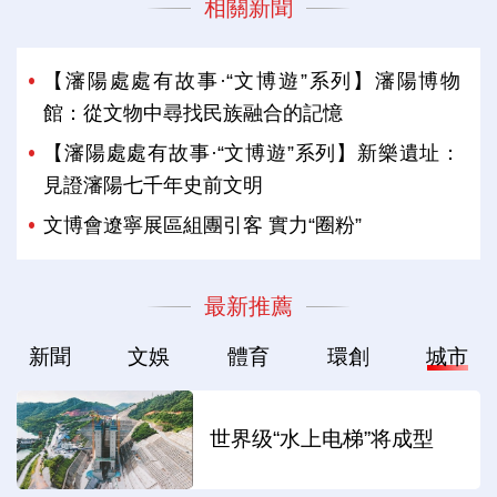
相關新聞
【瀋陽處處有故事·“文博遊”系列】瀋陽博物
館：從文物中尋找民族融合的記憶
【瀋陽處處有故事·“文博遊”系列】新樂遺址：
見證瀋陽七千年史前文明
文博會遼寧展區組團引客 實力“圈粉”
最新推薦
新聞
文娛
體育
環創
城市
世界级“水上电梯”将成型