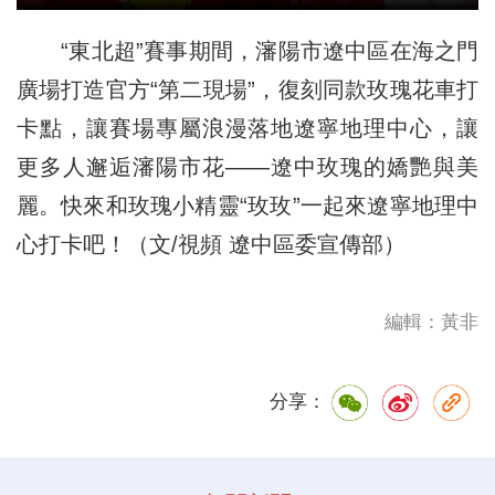
“東北超”賽事期間，瀋陽市遼中區在海之門
廣場打造官方“第二現場”，復刻同款玫瑰花車打
卡點，讓賽場專屬浪漫落地遼寧地理中心，讓
更多人邂逅瀋陽市花——遼中玫瑰的嬌艷與美
麗。快來和玫瑰小精靈“玫玫”一起來遼寧地理中
心打卡吧！（文/視頻 遼中區委宣傳部）
編輯：黃非
分享：