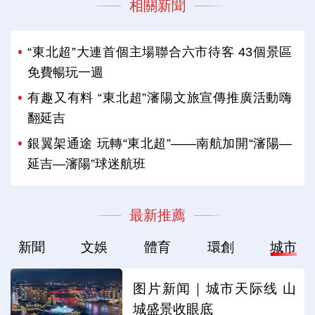
相關新聞
“東北超”大連首個主場聯合六市待客 43個景區
免費暢玩一週
有趣又有料 “東北超”瀋陽文旅宣傳推廣活動嗨
翻延吉
銀翼架通途 玩轉“東北超”——南航加開“瀋陽—
延吉—瀋陽”球迷航班
最新推薦
新聞
文娛
體育
環創
城市
图片新闻｜城市天际线 山
城盛景收眼底