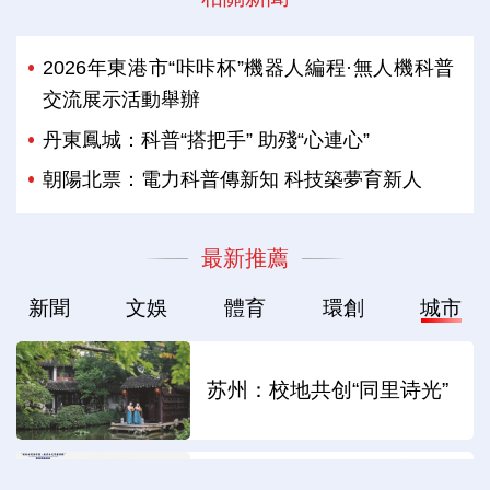
2026年東港市“咔咔杯”機器人編程·無人機科普
交流展示活動舉辦
丹東鳳城：科普“搭把手” 助殘“心連心”
朝陽北票：電力科普傳新知 科技築夢育新人
最新推薦
新聞
文娛
體育
環創
城市
苏州：校地共创“同里诗光”
这些“超级工厂”有何魔力？