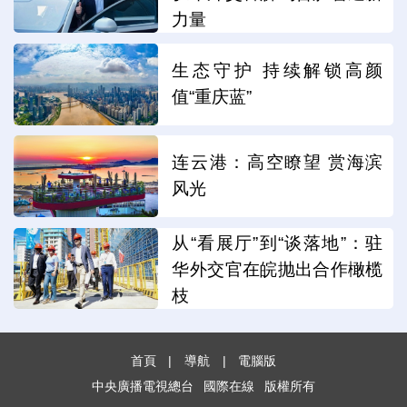
力量
生态守护 持续解锁高颜
值“重庆蓝”
连云港：高空瞭望 赏海滨
风光
从“看展厅”到“谈落地”：驻
华外交官在皖抛出合作橄榄
枝
首頁
|
導航
|
電腦版
中央廣播電視總台
國際在線
版權所有