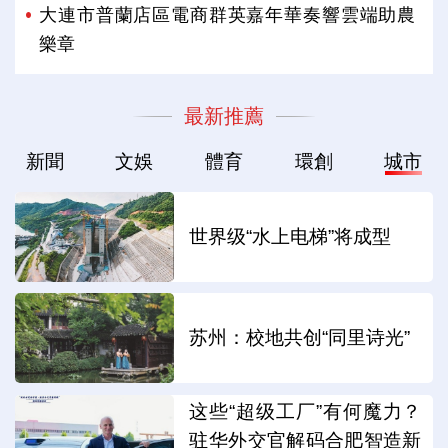
大連市普蘭店區電商群英嘉年華奏響雲端助農
樂章
最新推薦
新聞
文娛
體育
環創
城市
世界级“水上电梯”将成型
苏州：校地共创“同里诗光”
这些“超级工厂”有何魔力？
驻华外交官解码合肥智造新