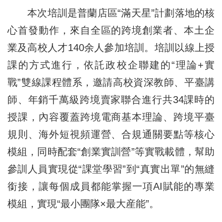
本次培訓是普蘭店區“滿天星”計劃落地的核
心首發動作，來自全區的跨境創業者、本土企
業及高校人才140余人參加培訓。培訓以線上授
課的方式進行，依託政校企聯建的“理論+實
戰”雙線課程體系，邀請高校資深教師、平臺講
師、年銷千萬級跨境賣家聯合進行共34課時的
授課，內容覆蓋跨境電商基本理論、跨境平臺
規則、海外短視頻運營、合規通關要點等核心
模組，同時配套“創業實訓營”等實戰載體，幫助
參訓人員實現從“課堂學習”到“真實出單”的無縫
銜接，讓每個成員都能掌握一項AI賦能的專業
模組，實現“最小團隊×最大産能”。