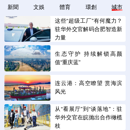
新聞
文娛
體育
環創
城市
这些“超级工厂”有何魔力？
驻华外交官解码合肥智造新
力量
生态守护 持续解锁高颜
值“重庆蓝”
连云港：高空瞭望 赏海滨
风光
从“看展厅”到“谈落地”：驻
华外交官在皖抛出合作橄榄
枝