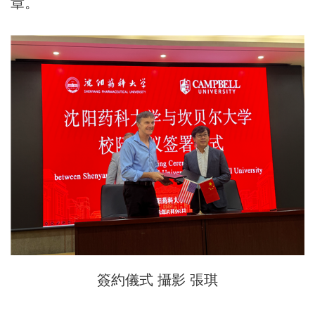
章。
簽約儀式 攝影 張琪