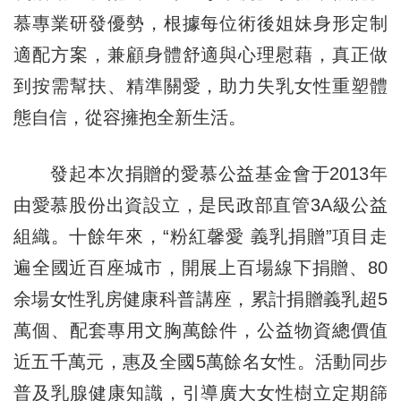
慕專業研發優勢，根據每位術後姐妹身形定制
適配方案，兼顧身體舒適與心理慰藉，真正做
到按需幫扶、精準關愛，助力失乳女性重塑體
態自信，從容擁抱全新生活。
發起本次捐贈的愛慕公益基金會于2013年
由愛慕股份出資設立，是民政部直管3A級公益
組織。十餘年來，“粉紅馨愛 義乳捐贈”項目走
遍全國近百座城市，開展上百場線下捐贈、80
余場女性乳房健康科普講座，累計捐贈義乳超5
萬個、配套專用文胸萬餘件，公益物資總價值
近五千萬元，惠及全國5萬餘名女性。活動同步
普及乳腺健康知識，引導廣大女性樹立定期篩