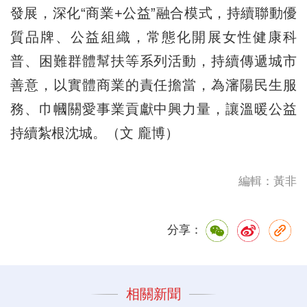
發展，深化“商業+公益”融合模式，持續聯動優
質品牌、公益組織，常態化開展女性健康科
普、困難群體幫扶等系列活動，持續傳遞城市
善意，以實體商業的責任擔當，為瀋陽民生服
務、巾幗關愛事業貢獻中興力量，讓溫暖公益
持續紮根沈城。（文 龐博）
編輯：黃非
分享：
相關新聞