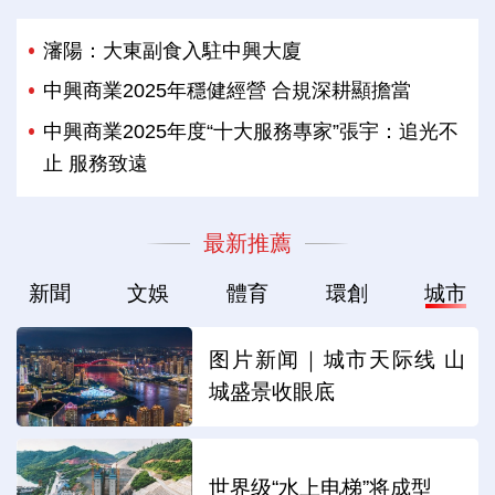
瀋陽：大東副食入駐中興大廈
中興商業2025年穩健經營 合規深耕顯擔當
中興商業2025年度“十大服務專家”張宇：追光不
止 服務致遠
最新推薦
新聞
文娛
體育
環創
城市
图片新闻｜城市天际线 山
城盛景收眼底
世界级“水上电梯”将成型