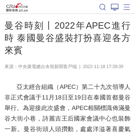
曼谷時刻丨2022年APEC進行
時 泰國曼谷盛裝打扮喜迎各方
來賓
來源：
中央廣電總台央視新聞客戶端
|
2022-11-18 17:39:39
亞太經合組織（APEC）第二十九次領導人
非正式會議于11月18日至19日在泰國首都曼谷
舉行。為迎接此次盛會，APEC相關標識佈滿曼
谷大街小巷，詩麗吉王后國家會議中心也裝飾
一新。曼谷街頭人頭攢動，處處洋溢著喜慶氣