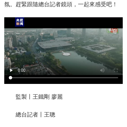
氛。趕緊跟隨總台記者鏡頭，一起來感受吧！
監製丨王鐵剛 廖麗
總台記者丨王聰