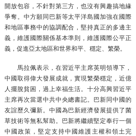
開放包容，不針對第三方，也沒有興趣搞地緣
爭奪。中方願同巴新等太平洋島國加強在國際
和地區事務中的協調配合，堅持真正的多邊主
義，維護國際關係基本準則，維護國際公平正
義，促進亞太地區和世界和平、穩定、繁榮。
馬拉佩表示，在習近平主席英明領導下，
中國取得偉大發展成就，實現繁榮穩定，近億
人擺脫貧困，過上幸福生活。十分高興習近平
主席再次當選中共中央總書記。巴新同中國的
友誼歷久彌新。中國為巴新經濟發展提供了菌
草技術等無私幫助。巴新將繼續堅定奉行一個
中國政策，堅定支持中國維護主權和領土完