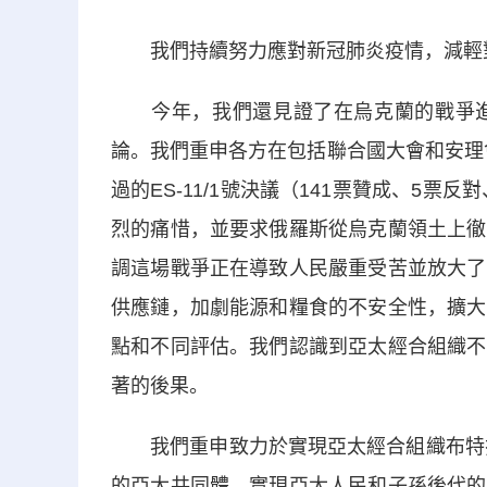
我們持續努力應對新冠肺炎疫情，減輕對
今年，我們還見證了在烏克蘭的戰爭進
論。我們重申各方在包括聯合國大會和安理會
過的ES-11/1號決議（141票贊成、5票
烈的痛惜，並要求俄羅斯從烏克蘭領土上徹
調這場戰爭正在導致人民嚴重受苦並放大了
供應鏈，加劇能源和糧食的不安全性，擴大
點和不同評估。我們認識到亞太經合組織不
著的後果。
我們重申致力於實現亞太經合組織布特拉加
的亞太共同體，實現亞太人民和子孫後代的