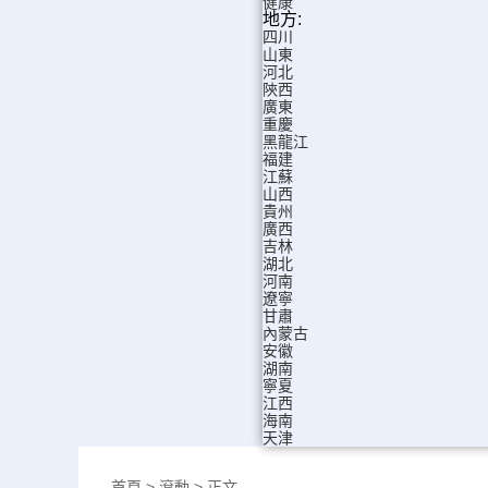
健康
地方:
四川
山東
河北
陝西
廣東
重慶
黑龍江
福建
江蘇
山西
貴州
廣西
吉林
湖北
河南
遼寧
甘肅
內蒙古
安徽
湖南
寧夏
江西
海南
天津
首頁
>
滾動
> 正文