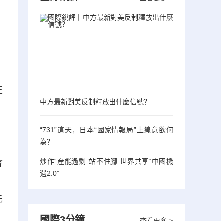
正
中方最新對美反制釋放出什麼信號？
“731”這天，日本“國家情報局”上線意欲何
為？
炒作“産能過剩”站不住腳 世界共享“中國機
會
遇2.0”
。
先
國際3分鐘
查看更多 >