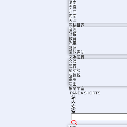
湖南
寧夏
江西
海南
天津
深耕世界
産經
財智
教育
汽車
能源
環球專訪
文娛體育
文娛
體育
星訪談
成長説
電影
演出
樓蘭平臺
PANDA SHORTS
站
內
搜
索