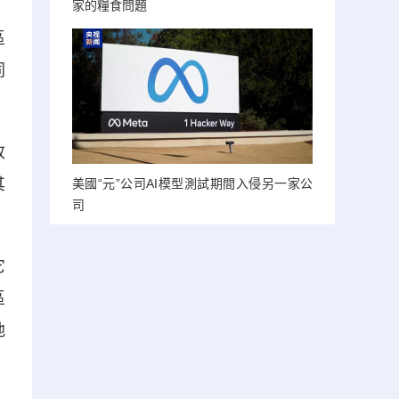
家的糧食問題
區
同
改
其
美國“元”公司AI模型測試期間入侵另一家公
司
它
區
地