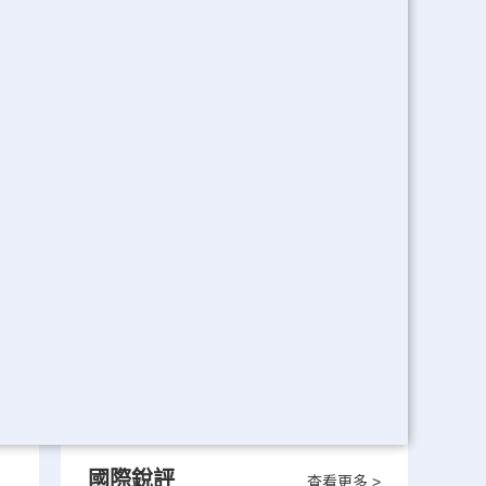
國際銳評
查看更多 >