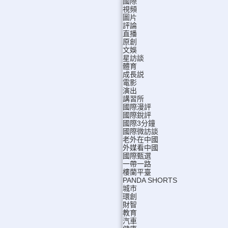
國際
視頻
圖片
評論
直播
原創
文娛
星訪談
體育
成長説
電影
演出
講習所
國際漫評
國際銳評
國際3分鐘
國際微訪談
老外在中國
外媒看中國
國際甄選
一帶一路
樓蘭平臺
PANDA SHORTS
城市
環創
財智
教育
汽車