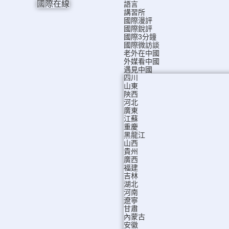
國際在線
語言
講習所
國際漫評
國際銳評
國際3分鐘
國際微訪談
老外在中國
外媒看中國
遇見中國
四川
山東
陝西
河北
廣東
江蘇
重慶
黑龍江
山西
貴州
廣西
福建
吉林
湖北
河南
遼寧
甘肅
內蒙古
安徽