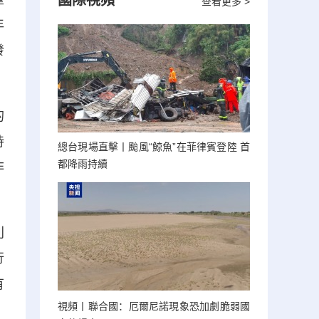
國際視頻
查看更多 >
年
發
的
持
總台現場直擊丨颱風“鯨魚”在菲律賓登陸 首
都降雨持續
非
則
行
有
視頻丨聯合國：厄爾尼諾現象恐加劇脆弱國