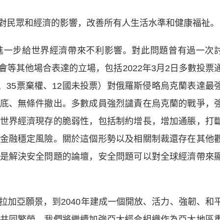
民眾和經濟的影響，改善所有人生活水準和健康福祉。
一步給世界經濟帶來不利影響。對此問題曾有過一次
等其他場合表達的立場，包括2022年3月2日多數投票
反對、35票棄權、12國未投票）對俄羅斯侵略烏克蘭表達最
底、無條件撤出。多數成員強烈譴責在烏克蘭的戰爭，
世界經濟現存的脆弱性，包括制約增長，增加通脹，打
金融穩定風險。關於這個形勢以及相關制裁還存在其他
是解決安全問題的論壇，安全問題可以對全球經濟帶來
亞願景，到2040年建成一個開放、活力、強韌、和
共同繁榮。我們將繼續加強亞太經合組織作為亞太地區