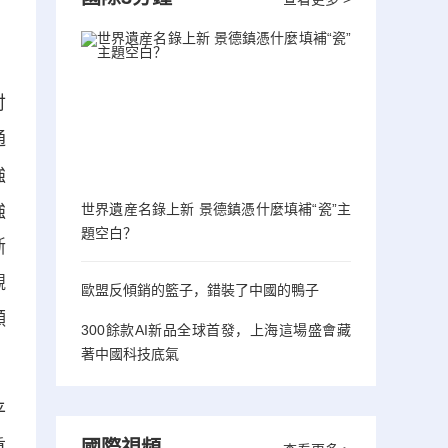
討
通
強
強
世界遺産名錄上新 景德鎮憑什麼填補“瓷”主
題空白？
斷
觀
歐盟反傾銷的籃子，錯裝了中國的鴨子
顯
300餘款AI新品全球首發，上海這場盛會藏
著中國科技底氣
平
重