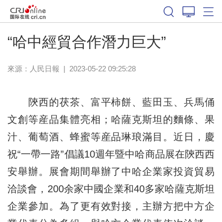
“哈中經貿合作潛力巨大”
來源：
人民日報
|
2023-05-22 09:25:28
陝西的茯茶、富平柿餅、藍田玉、兵馬俑
文創等産品集體亮相；哈薩克斯坦的麵條、果
汁、葡萄酒、蜂蜜等産品琳琅滿目。近日，慶
祝“一帶一路”倡議10週年暨中哈商品展在陝西西
安舉辦。展會期間舉辦了中哈企業家投資貿易
洽談會，200余家中國企業和40多家哈薩克斯坦
企業參加。為了更有效對接，主辦方把中方企