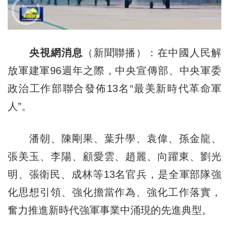
央視網消息
（新聞聯播）：在中國人民解
放軍建軍96週年之際，中央宣傳部、中央軍委
政治工作部聯合發佈13名“最美新時代革命軍
人”。
潘朝、陳剛果、葉升學、袁偉、孫金龍、
張美玉、李陽、顧愛雲、趙麗、向躍東、劉光
明、張衛民、成林等13名官兵，是全軍部隊強
化思想引領、強化擔當作為、強化工作落實，
奮力推進新時代強軍事業中涌現的先進典型。