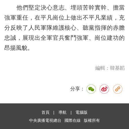
他們堅定決心意志、埋頭苦幹實幹、擔當
強軍重任，在平凡崗位上做出不平凡業績，充
分反映了人民軍隊維護核心、聽黨指揮的赤膽
忠誠，展現出全軍官兵奮鬥強軍、崗位建功的
昂揚風貌。
編輯：韓基韜
分享：
首頁
|
導航
|
電腦版
中央廣播電視總台
國際在線
版權所有