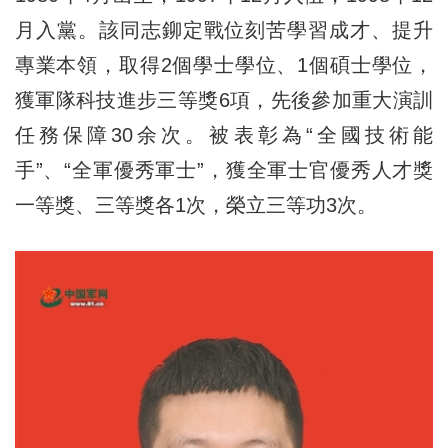
月入黨。該同志鉚定戰位刻苦學習成才、提升
專業本領，取得2個學士學位、1個碩士學位，
獲軍隊科技進步三等獎6項，先後參加重大演訓
任務保障30余次。被表彰為“全國技術能
手”、“全軍優秀軍士”，獲全軍士官優秀人才獎
一等獎、三等獎各1次，榮立三等功3次。