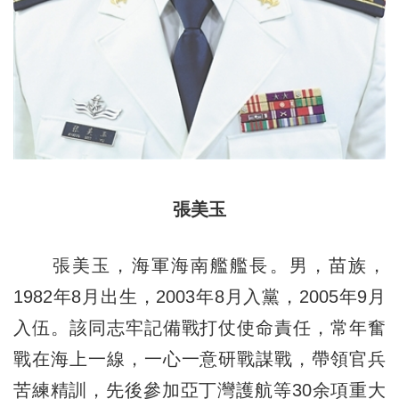
張美玉
張美玉，海軍海南艦艦長。男，苗族，
1982年8月出生，2003年8月入黨，2005年9月
入伍。該同志牢記備戰打仗使命責任，常年奮
戰在海上一線，一心一意研戰謀戰，帶領官兵
苦練精訓，先後參加亞丁灣護航等30余項重大