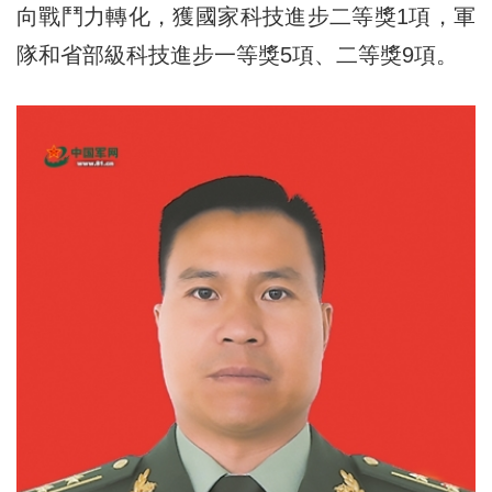
向戰鬥力轉化，獲國家科技進步二等獎1項，軍
隊和省部級科技進步一等獎5項、二等獎9項。