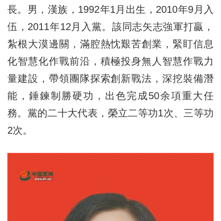
長。男，漢族，1992年1月出生，2010年9月入
伍，2011年12月入黨。該同志矢志強軍打贏，
紮根大漠邊關，滿腔熱忱艱苦創業，緊盯信息
化智慧化作戰前沿，積極投身無人智慧作戰力
量建設，帶領團隊探索創新戰法，深挖裝備潛
能，錘鍊制勝硬功，出色完成50余項重大任
務。黨的二十大代表，榮立二等功1次、三等功
2次。