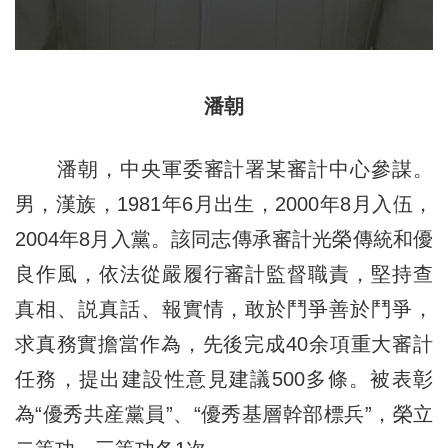
潘朝
潘朝，中央軍委審計署某審計中心參謀。
男，漢族，1981年6月出生，2000年8月入伍，
2004年8月入黨。該同志傳承審計光榮傳統和優
良作風，依法從嚴履行審計監督職責，堅持查
真相、説真話、報實情，敢於鬥爭善於鬥爭，
求真務實擔當作為，先後完成40余項重大審計
任務，提出建設性意見建議500多條。被表彰
為“優秀共産黨員”、“優秀基層幹部標兵”，榮立