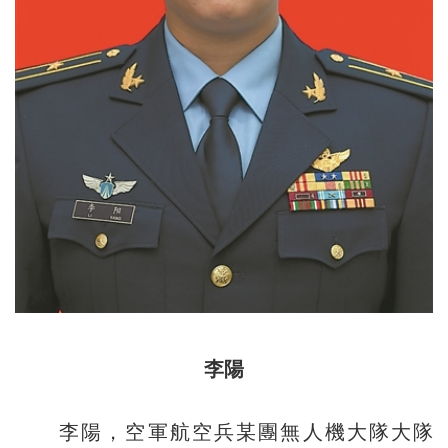
李陽
李陽，空軍航空兵某團無人機大隊大隊