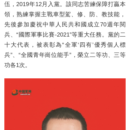
伍，2019年12月入黨。該同志苦練保障打贏本
領，熟練掌握主戰車型駕、修、防、教技能，
先後參加慶祝中華人民共和國成立70週年閱
兵、“國際軍事比賽-2021”等重大任務。黨的二
十大代表，被表彰為“全軍‘四有’優秀個人標
兵”、“全國青年崗位能手”，榮立二等功、三等
功各1次。