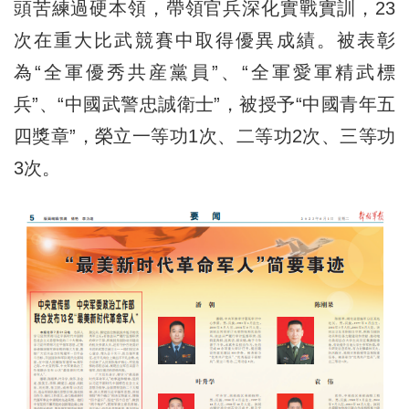
頭苦練過硬本領，帶領官兵深化實戰實訓，23
次在重大比武競賽中取得優異成績。被表彰
為“全軍優秀共産黨員”、“全軍愛軍精武標
兵”、“中國武警忠誠衛士”，被授予“中國青年五
四獎章”，榮立一等功1次、二等功2次、三等功
3次。