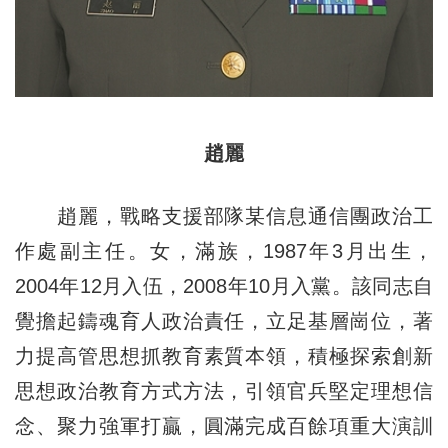
趙麗
趙麗，戰略支援部隊某信息通信團政治工
作處副主任。女，滿族，1987年3月出生，
2004年12月入伍，2008年10月入黨。該同志自
覺擔起鑄魂育人政治責任，立足基層崗位，著
力提高管思想抓教育素質本領，積極探索創新
思想政治教育方式方法，引領官兵堅定理想信
念、聚力強軍打贏，圓滿完成百餘項重大演訓