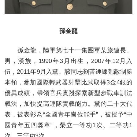
孫金龍
孫金龍，陸軍第七十一集團軍某旅連長。
男，漢族，1990年3月出生，2007年12月入
伍，2011年9月入黨。該同志刻苦錘鍊剋敵制勝
本領，參加國際輕武器射擊比武取得3金4銀的
優異成績，帶領官兵實踐探索新型步戰車訓法
戰法，加快提高連隊實戰能力。黨的二十大代
表，被表彰為“全國青年崗位能手”，被授予“中
國青年五四獎章”，榮立一等功1次、二等功1
次、三等功3次。