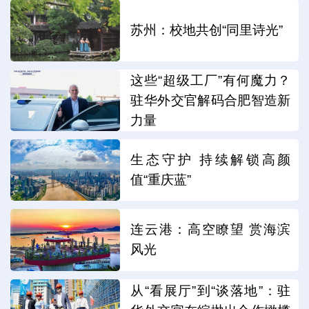
苏州：校地共创“同里诗光”
这些“超级工厂”有何魔力？
驻华外交官解码合肥智造新
力量
生态守护 持续解锁高颜
值“重庆蓝”
连云港：高空瞭望 赏海滨
风光
从“看展厅”到“谈落地”：驻