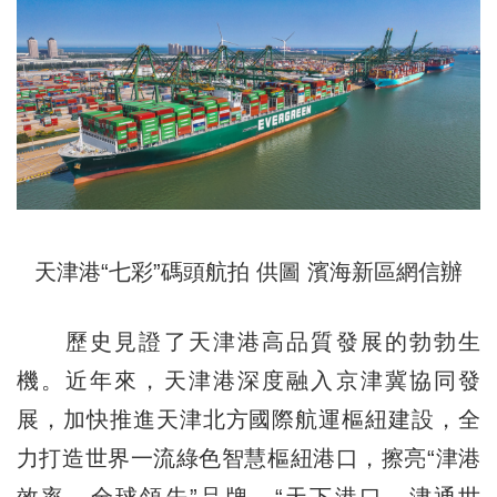
天津港“七彩”碼頭航拍 供圖 濱海新區網信辦
歷史見證了天津港高品質發展的勃勃生
機。近年來，天津港深度融入京津冀協同發
展，加快推進天津北方國際航運樞紐建設，全
力打造世界一流綠色智慧樞紐港口，擦亮“津港