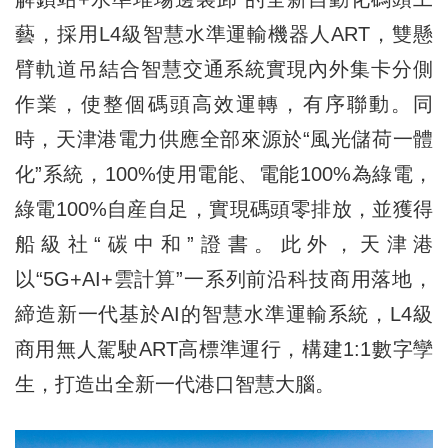
藝，採用L4級智慧水準運輸機器人ART，雙懸
臂軌道吊結合智慧交通系統實現內外集卡分側
作業，使整個碼頭高效運轉，有序聯動。同
時，天津港電力供應全部來源於“風光儲荷一體
化”系統，100%使用電能、電能100%為綠電，
綠電100%自産自足，實現碼頭零排放，並獲得
船級社“碳中和”證書。此外，天津港
以“5G+AI+雲計算”一系列前沿科技商用落地，
締造新一代基於AI的智慧水準運輸系統，L4級
商用無人駕駛ART高標準運行，構建1:1數字孿
生，打造出全新一代港口智慧大腦。