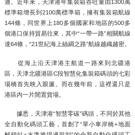
通。近年來，天津港年集裝箱吞吐量由1300萬
標準箱增長到2100萬標準箱，擁有集裝箱航線
144條，同世界上180多個國家和地區的500多
個港口保持貿易往來，其中“一帶一路”相關航線
達64條，“21世紀海上絲綢之路”航線越織越密。
從海上沿天津港主航道一路來到北疆港
區，天津北疆港區C段智慧化集裝箱碼頭的七彩
場橋首先映入眼簾。而在幾年前，這裡還只是
港區內一片閒置貨場。
據悉，天津港“智慧零碳”碼頭，不同於其他
全自動化碼頭工藝，首創了“單小車岸橋+地面
解鎖站+水準堆場邊裝卸”的全新自動化碼頭工