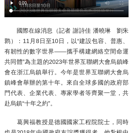
國際在線消息（記者 謝詩佳 潘曉琳 劉朱
鹮）：11月8日至10日，以“建設包容、普惠、
有韌性的數字世界——攜手構建網絡空間命運
共同體”為主題的2023年世界互聯網大會烏鎮峰
會在浙江烏鎮舉行。今年是世界互聯網大會烏
鎮峰會舉辦的第十年。來自全球多國的政府部
門代表、企業代表、專家學者等齊聚一堂，共
赴烏鎮“十年之約”。
葛興福教授是德國國家工程院院士，同時
也是2018年中國政府友誼獎獲得者。他紮根中