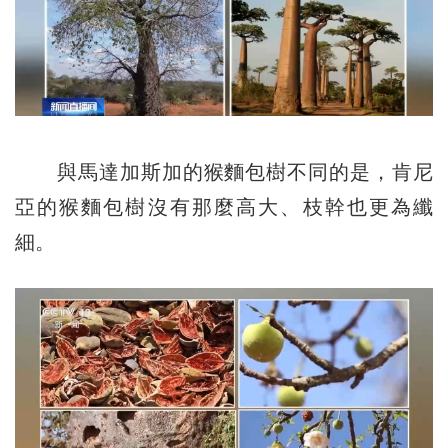
與馬達加斯加的猴麵包樹不同的是，肯尼
亞的猴麵包樹沒有那麼高大、枝幹也更為纖
細。