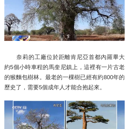
奈莉的工廠位於距離肯尼亞首都內羅畢大
約5個小時車程的馬奎尼鎮上，這裡有一片古老
的猴麵包樹林。最老的一棵樹已經有約800年的
歷史了，需要5個成年人才能合抱起來。