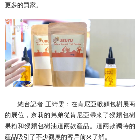
更多的買家。
總台記者 王靖雯：在肯尼亞猴麵包樹展商
的展位，奈莉的弟弟從肯尼亞帶來了猴麵包樹
果粉和猴麵包樹油這兩款産品。這兩款獨特的
産品吸引了不少觀展的客戶前來了解。