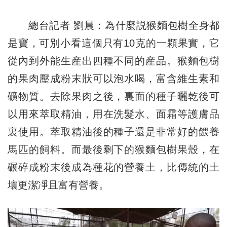
總台記者 劉晨：為什麼説猴麵包樹全身都
是寶，可別小看這個只有10克的一顆果實，它
從內到外能生産出四種不同的産品。猴麵包樹
的果肉壓成粉末狀可以泡水喝，富含維生素和
礦物質。去除果肉之後，裏面的種子曬乾後可
以用來萃取精油，用在洗髮水、面霜等護膚品
裏使用。萃取精油後的種子還是非常好的餵養
馬匹的飼料。而最後剩下的猴麵包樹果殼，在
碾碎成粉末後成為種花的營養土，比傳統的土
壤更潔凈且富有營養。