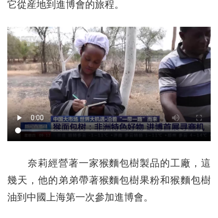
它從産地到進博會的旅程。
奈莉經營著一家猴麵包樹製品的工廠，這
幾天，他的弟弟帶著猴麵包樹果粉和猴麵包樹
油到中國上海第一次參加進博會。