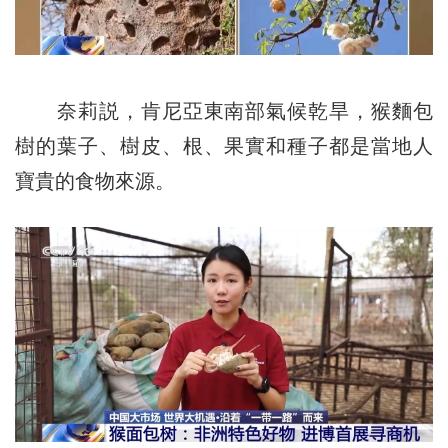
奈莉説，肯尼亞東南部氣候乾旱，猴麵包
樹的葉子、樹皮、根、果實和種子都是當地人
寶貴的食物來源。