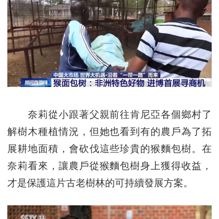
奈莉從小跟著父親前往肯尼亞各個鄉村了
解樹木種植情況，但她也看到有的農戶為了拓
展耕地面積，會砍伐這些珍貴的猴麵包樹。在
奈莉看來，讓農戶從猴麵包樹身上獲得收益，
才是保護這片古老樹林的可持續發展方案。