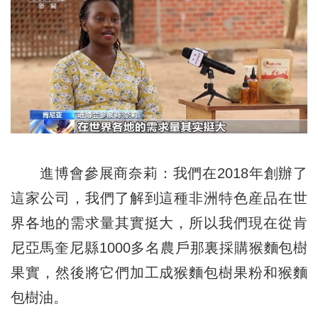
進博會參展商奈莉：我們在2018年創辦了
這家公司，我們了解到這種非洲特色産品在世
界各地的需求量其實挺大，所以我們現在從肯
尼亞馬奎尼縣1000多名農戶那裏採購猴麵包樹
果實，然後將它們加工成猴麵包樹果粉和猴麵
包樹油。