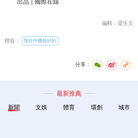
出品 | 國際在線
編輯：梁生文
我在中國挺好的
標簽：
分享：
最新推薦
新聞
文娛
體育
環創
城市