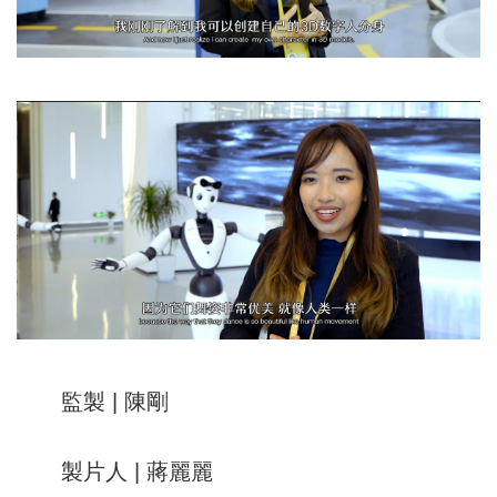
監製 | 陳剛
製片人 | 蔣麗麗