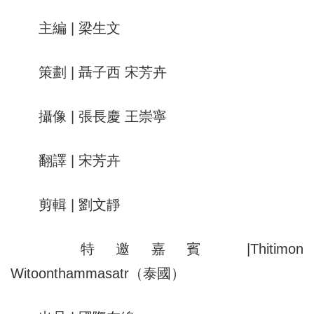
主編 | 梁生文
策劃 | 聶子西 宋芳卉
攝像 | 張長慶 王崇寧
翻譯 | 宋芳卉
剪輯 | 劉文靜
特邀嘉賓 |Thitimon
Witoonthammasatr（泰國）