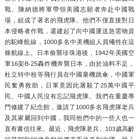
戰。陳納德將軍帶領美國志願者奔赴中國戰
場，組成了著名的飛虎隊。他們不僅直接對日
本侵略者作戰，還建起了向中國運送急需物資
的駝峰航線，1000多名中美機組人員犧牲在這
條航線上。日本偷襲珍珠港後，1942年美國空
軍16架B-25轟炸機奔襲日本，由於油料不足，
杜立特中校等飛行員在中國棄機跳傘，中國軍
民奮勇救助，日軍竟因此屠殺了25萬中國平
民。中國人民沒有忘記飛虎隊。我們在重慶專
門修建了紀念館，邀請了1000多名飛虎隊老兵
及其家屬回到中國，我同他們中的一些人也一
直有書信往來。最近，飛虎隊老兵、103歲高齡