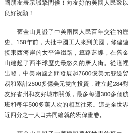
國朋友表示誠摯問候！向友好的美國人民致以
良好祝願！
舊金山見證了中美兩國人民百年交往的歷
史。158年前，大批中國工人來到美國，修建連
接東西海岸的太平洋鐵路，篳路藍縷，在舊金
山建起了西半球歷史最悠久的唐人街。從這裡
出發，中美兩國之間發展起7600億美元雙邊貿
易和累計2600多億美元雙向投資，建立起284對
友好省州和友好城市關係，最多每週300多個航
班和每年500多萬人次的相互往來。這是全世界
近四分之一人口共同繪就的宏偉畫卷。