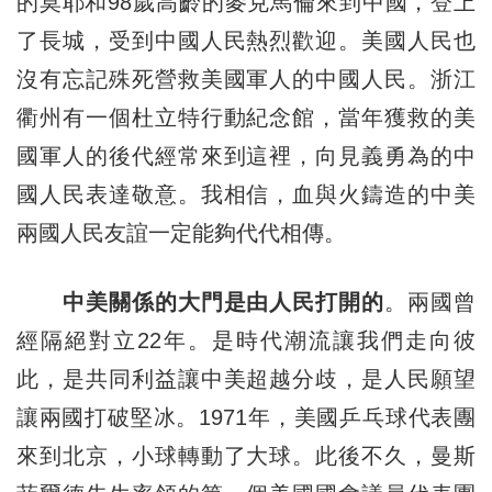
的莫耶和98歲高齡的麥克馬倫來到中國，登上
了長城，受到中國人民熱烈歡迎。美國人民也
沒有忘記殊死營救美國軍人的中國人民。浙江
衢州有一個杜立特行動紀念館，當年獲救的美
國軍人的後代經常來到這裡，向見義勇為的中
國人民表達敬意。我相信，血與火鑄造的中美
兩國人民友誼一定能夠代代相傳。
中美關係的大門是由人民打開的
。兩國曾
經隔絕對立22年。是時代潮流讓我們走向彼
此，是共同利益讓中美超越分歧，是人民願望
讓兩國打破堅冰。1971年，美國乒乓球代表團
來到北京，小球轉動了大球。此後不久，曼斯