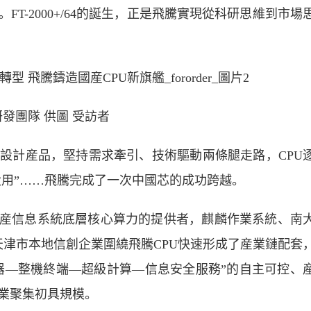
T-2000+/64的誕生，正是飛騰實現從科研思維到市場
發團隊 供圖 受訪者
計産品，堅持需求牽引、技術驅動兩條腿走路，CPU
大用”……飛騰完成了一次中國芯的成功跨越。
産信息系統底層核心算力的提供者，麒麟作業系統、南
天津市本地信創企業圍繞飛騰CPU快速形成了産業鏈配套
服器—整機終端—超級計算—信息安全服務”的自主可控、
業聚集初具規模。