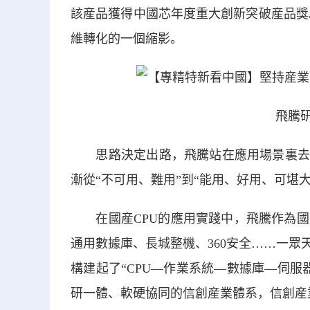
該産品獲得中國芯年度重大創新突破産品獎。F
維轉化的一個縮影。
飛騰研
思路決定出路，飛騰站在應用場景裏去設
漸從“不可用、難用”到“能用、好用、可堪
在國産CPU的應用實踐中，飛騰作為國
通用數據庫、長城整機、360安全……一眾
構建起了“CPU—作業系統—數據庫—伺
研一體、軟硬協同的信創産業體系，信創産