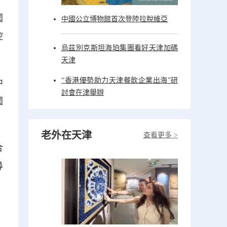
國
中國公立博物館首次登陸拉脫維亞
控
烏茲別克斯坦海珀集團看好天津加碼
天津
“香港優勢助力天津餐飲企業出海”研
中
討會在津舉辦
國
老外在天津
查看更多 >
合
尋
。