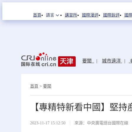
首頁
語言
講習所
國際漫評
國際銳評
國際
要聞
|
城市遠洋
|
首頁
>
要聞
【專精特新看中國】堅持産
2023-11-17 15:12:50
來源：中央廣電總台國際在線