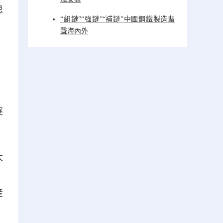
思
“組鏈”“強鏈”“補鏈”中國鋼鐵製造蜚
聲海內外
逐
大
，
産