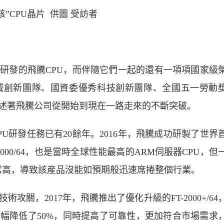
核”CPU晶片 供圖 受訪者
發的飛騰CPU，而伴隨它們一起的還有一項項國家級
域創新團隊、國資委優秀科技創新團隊、全國五一勞動
述著飛騰公司從開始到現在一路走來的不斷突破。
研發任務已有20餘年。2016年，飛騰成功研製了世界
2000/64，也是當時全球性能最高的ARM伺服器CPU，但
非常高，導致該産品沒能如預期般迅速席捲整個行業。
，2017年，飛騰推出了優化升級的FT-2000+/64
幅降低了50%，同時提高了可靠性，更加符合市場需求