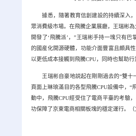
據悉，隨著教育信創建設的持續深入，飛
眾消費級市場。在飛騰企業展廳，王瑞彬為
開發了‘飛騰派’，”王瑞彬手持一塊只有巴
的國産化開源硬體，功能介面豐富且頗具性
以更低成本接觸到飛騰CPU，同時也幫助
王瑞彬自豪地説起在剛剛過去的“雙十一
頁面上琳琅滿目的各型飛騰CPU設備中，“飛
動中，飛騰CPU經受住了電商平臺的考驗，
功保障了京東電商相關板塊的穩定運行。（