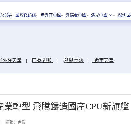
3分鐘
國際微訪談
老外在中國
外媒看中國
遇見中國
深耕世
老外在天津
|
直播·視頻
|
熱點專題
|
數字天津
業轉型 飛騰鑄造國産CPU新旗艦
編輯：尹媛