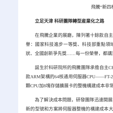
飛騰“新四
立足天津 科研團隊轉型産業化之路
在飛騰企業的展廳，陳列著十餘款自主研
譽：國家科技進步一等獎、科技部重點領
狀、全國創新爭先獎……每一份榮譽，都講
誕生於科研院所的飛騰團隊承擔自主CPU
款ARM架構的64核通用伺服器CPU——FT-
顆CPU加8塊存儲擴展卡的整機構建成本
為了解決成本問題，研發團隊迅速開展技術攻關
新的型號和方案將伺服器整機的構建成本大