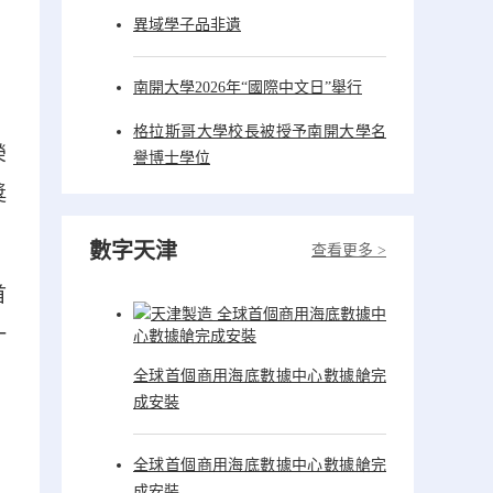
異域學子品非遺
南開大學2026年“國際中文日”舉行
格拉斯哥大學校長被授予南開大學名
榮
譽博士學位
獎
數字天津
查看更多 >
首
一
全球首個商用海底數據中心數據艙完
成安裝
，
全球首個商用海底數據中心數據艙完
，
成安裝