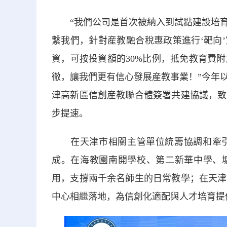
“我們公司是首次被納入到試點建設培育
繫我們，針對産教融合稅惠政策進行‘靶向
資，可按投資額的30%比例，抵免教育費
徹，讓我們更有信心發展産教事業！”今年
津高新區信創産教聯合體簽署共建協議，致
步提速。
在天津市相關主管單位統籌協調和牽引
成。在海教園南開學校、第二新華中學、塘
用，支撐兩千余名師生的日常教學；在天津
中心相繼落地，為信創化適配與人才培育提