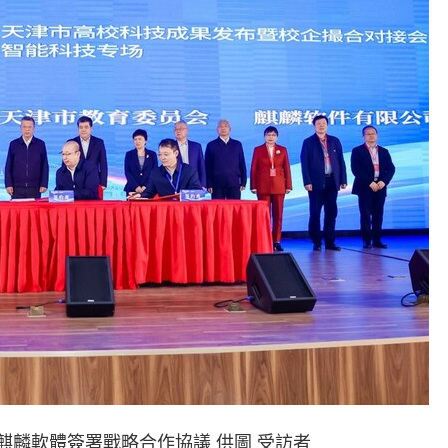
麒麟軟體簽署戰略合作協議 供圖 受訪者