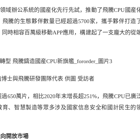
域辦公系統的國産化先行先試，推動了飛騰CPU國産
月，飛騰的生態夥伴數量已經超過5700家，攜手夥伴打造
多款，同時相容百萬級移動APP應用，構建起了一支龐大的從
博士與飛騰研發團隊代表 供圖 受訪者
50萬片，相比2020年末增長超251%，飛騰CPU已廣
教育、智慧製造等眾多涉及國家信息安全和國計民生的
走向開放市場