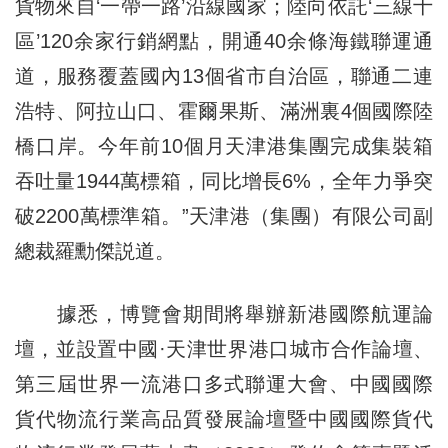
貨物來自‘一帶一路’沿線國家；陸向依託‘三線十
區’120余家行銷網點，開通40余條海鐵聯運通
道，服務覆蓋國內13個省市自治區，聯通二連
浩特、阿拉山口、霍爾果斯、滿洲裏4個國際陸
橋口岸。今年前10個月天津港集團完成集裝箱
吞吐量1944萬標箱，同比增長6%，全年力爭突
破2200萬標準箱。”天津港（集團）有限公司副
總裁羅勳傑説道。
據悉，博覽會期間將舉辦新港國際航運論
壇，並設置中國·天津世界港口城市合作論壇、
第三屆世界一流港口多式聯運大會、中國國際
貨代物流行業高品質發展論壇暨中國國際貨代