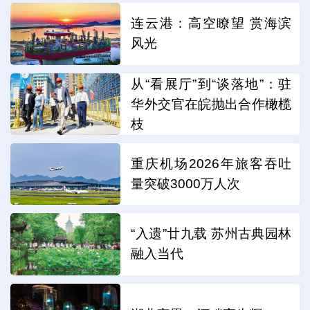
连云港：高空瞭望 赏海滨
风光
从“看展厅”到“谈落地”：驻
华外交官在皖抛出合作橄榄
枝
重庆机场2026年旅客吞吐
量突破3000万人次
“入遗”廿九载 苏州古典园林
融入当代