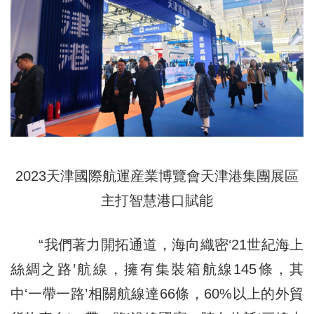
2023天津國際航運産業博覽會天津港集團展區
主打智慧港口賦能
“我們著力開拓通道，海向織密‘21世紀海上
絲綢之路’航線，擁有集裝箱航線145條，其
中‘一帶一路’相關航線達66條，60%以上的外貿