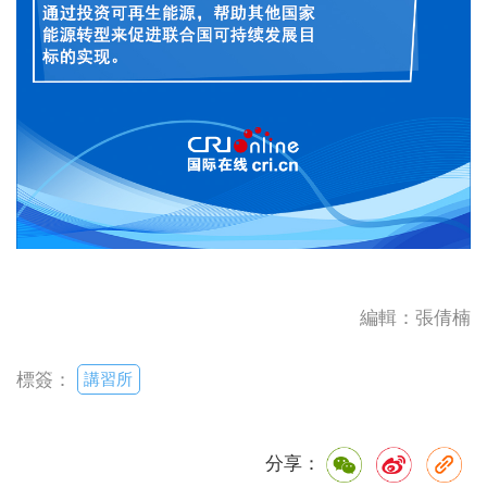
編輯：張倩楠
講習所
標簽：
分享：