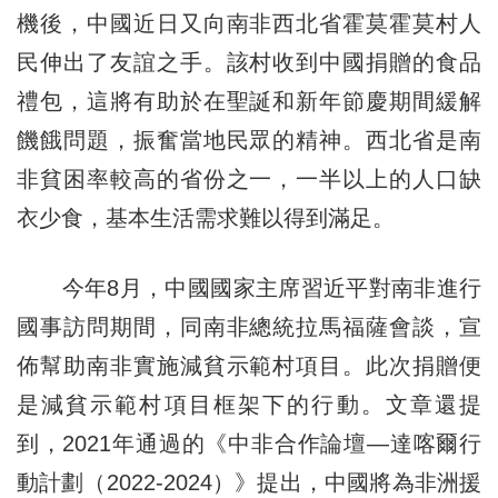
機後，中國近日又向南非西北省霍莫霍莫村人
民伸出了友誼之手。該村收到中國捐贈的食品
禮包，這將有助於在聖誕和新年節慶期間緩解
饑餓問題，振奮當地民眾的精神。西北省是南
非貧困率較高的省份之一，一半以上的人口缺
衣少食，基本生活需求難以得到滿足。
今年8月，中國國家主席習近平對南非進行
國事訪問期間，同南非總統拉馬福薩會談，宣
佈幫助南非實施減貧示範村項目。此次捐贈便
是減貧示範村項目框架下的行動。文章還提
到，2021年通過的《中非合作論壇—達喀爾行
動計劃（2022-2024）》提出，中國將為非洲援