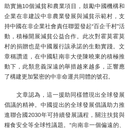
助實施10個減貧和農業項目，鼓勵中國機構和
企業在非建設中非農業發展與減貧示範村，支
持中國在非企業社會責任聯盟發起“百企千村”活
動，積極開展減貧公益合作。此次對霍莫霍莫
村的捐贈也是中國履行該承諾的生動實踐。文
章稱讚道，在中國駐南非大使陳曉東的積極推
動下，此類意義深遠的舉措越來越多，正響應
了構建更加緊密的中非命運共同體的號召。
文章認為，這一援助同樣體現出全球發展
倡議的精神。中國提出的全球發展倡議助力推
進聯合國2030年可持續發展議程，關注扶貧與
糧食安全等全球性議題。“向南非一個偏遠的、