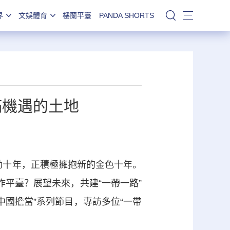
界
文娛體育
樓蘭平臺
PANDA SHORTS
站內搜索
滿機遇的土地
蓬勃十年，正積極擁抱新的金色十年。
作平臺？展望未來，共建“一帶一路”
中國擔當”系列節目，專訪多位“一帶