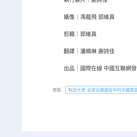
攝像｜馮龍飛 郭維真
剪輯｜郭維真
翻譯｜潘曉琳 謝詩佳
出品｜國際在線 中國互聯網發
標簽：
對話大使·全球治理進程中的中國擔