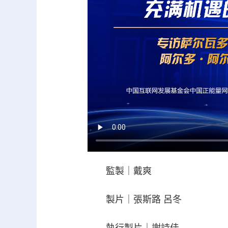
監製｜戴爽
製片｜張斯路 呂冬
執行製片｜謝詩佳