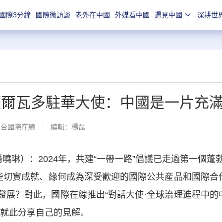
國際3分鐘
國際微訪談
老外在中國
外媒看中國
遇見中國
深耕世
薩爾瓦多駐華大使：中國是一片充
總台國際在線
編輯：楊磊
琳）：2024年，共建“一帶一路”倡議已走過第一個
些切實成就、緣何成為深受歡迎的國際公共産品和國際合
展？對此，國際在線推出“對話大使·全球治理進程中的
們就此分享自己的見解。