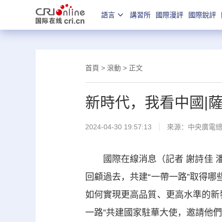
語言
講習所
國際漫評
國際銳評
首頁
>
滾動
> 正文
新時代，我看中國|
2024-04-30 19:57:13
來源：中央廣電
國際在線消息（記者 謝詩佳 潘曉
回顧過去，共建“一帶一路”取得哪
如何實現更高品質、更高水準的新發
一路”共建國家駐華大使，邀請他