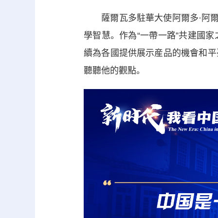
薩爾瓦多駐華大使阿爾多·阿爾瓦雷斯（H
學智慧。作為“一帶一路”共建國
續為各國提供展示産品的機會和平
聽聽他的觀點。