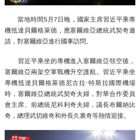
當地時間5月7日晚，國家主席習近平乘專
機抵達貝爾格萊德，應塞爾維亞總統武契奇邀
請，對塞爾維亞進行國事訪問。
習近平乘坐的專機進入塞爾維亞領空後，
塞爾維亞兩架空軍戰機升空護航。習近平乘坐
專機抵達貝爾格萊德尼古拉·特斯拉國際機場
時，塞爾維亞總統武契奇夫婦，對華合作委員
會主席、前總統尼科利奇夫婦，議長布爾納比
奇，總理武切維奇和外長久裏奇等熱情迎接。