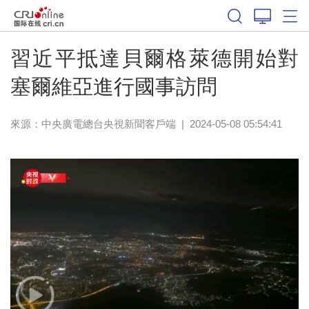
習近平抵達貝爾格萊德開始對
塞爾維亞進行國事訪問
來源：
中央廣電總台央視新聞客戶端
|
2024-05-08 05:54:41