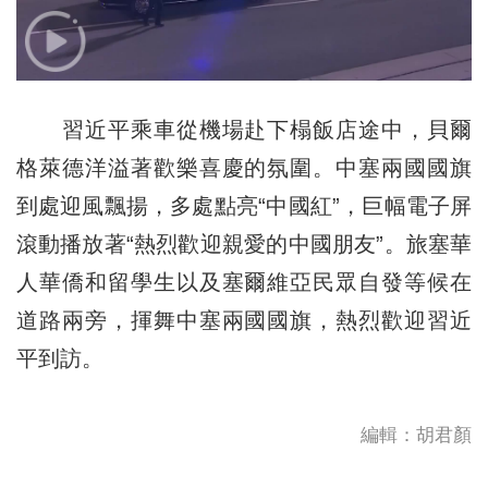
習近平乘車從機場赴下榻飯店途中，貝爾
格萊德洋溢著歡樂喜慶的氛圍。中塞兩國國旗
到處迎風飄揚，多處點亮“中國紅”，巨幅電子屏
滾動播放著“熱烈歡迎親愛的中國朋友”。旅塞華
人華僑和留學生以及塞爾維亞民眾自發等候在
道路兩旁，揮舞中塞兩國國旗，熱烈歡迎習近
平到訪。
編輯：胡君顏