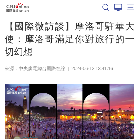
【國際微訪談】摩洛哥駐華大
使：摩洛哥滿足你對旅行的一
切幻想
來源：中央廣電總台國際在線
|
2024-06-12 13:41:16