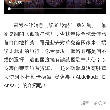
國際在線消息（記者 謝詩佳 劉朱鹮）：無
論是翻開《孤獨星球》，查找年度全球最佳旅
遊目的地推薦，還是想去對華免簽國家來一場
説走就走的旅行，你會發現，摩洛哥都是個不
錯的選擇。這個國度擁有讓該國駐華大使引以
為豪的豐富旅遊資源。一起來聽聽摩洛哥駐華
大使阿卜杜勒卡德爾·安薩裏（Abdelkader El
Ansari）的介紹吧！
編輯：潘曉琳