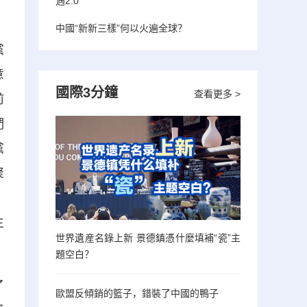
遇2.0”
中國“新新三樣”何以火遍全球？
黨
意
國際3分鐘
查看更多 >
前
們
黨
聚
。
主
世界遺産名錄上新 景德鎮憑什麼填補“瓷”主
題空白？
了
歐盟反傾銷的籃子，錯裝了中國的鴨子