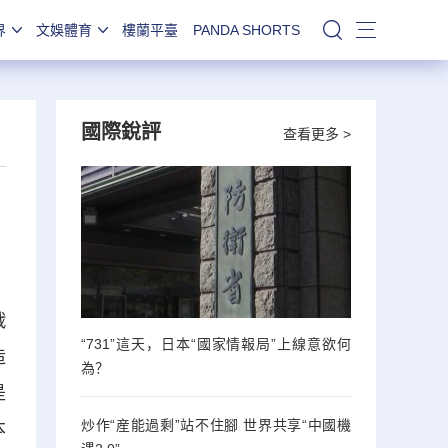
界
文娛體育
樓蘭平臺
PANDA SHORTS
站內搜索
國際銳評
查看更多 >
戰
“731”這天，日本“國家情報局”上線意欲何
造
為？
是
炒作“産能過剩”站不住腳 世界共享“中國機
本