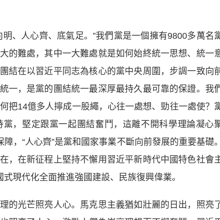
、人心齊、底氣足。”我們黨是一個擁有9800多萬名
大的難處，其中一大難處就是如何始終統一思想、統一
團結在以習近平同志為核心的黨中央周圍，步調一致向
統一，是黨的團結統一最深厚最持久最可靠的保證。我
如何把14億多人擰成一股繩，心往一處想、勁往一處使？
持黨，堅定跟黨一起團結奮鬥，這離不開科學理論凝心
保障，“人心齊”是黨和國家事業不斷向前發展的重要基礎
在，在新征程上堅持不懈用習近平新時代中國特色社會
中國式現代化全面推進強國建設、民族復興偉業。
的光芒照亮人心。馬克思主義猶如壯麗的日出，照亮