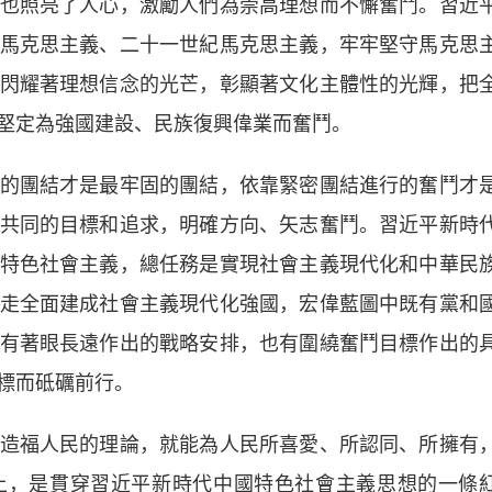
也照亮了人心，激勵人們為崇高理想而不懈奮鬥。習近
馬克思主義、二十一世紀馬克思主義，牢牢堅守馬克思
閃耀著理想信念的光芒，彰顯著文化主體性的光輝，把
堅定為強國建設、民族復興偉業而奮鬥。
團結才是最牢固的團結，依靠緊密團結進行的奮鬥才
共同的目標和追求，明確方向、矢志奮鬥。習近平新時
特色社會主義，總任務是實現社會主義現代化和中華民
走全面建成社會主義現代化強國，宏偉藍圖中既有黨和
有著眼長遠作出的戰略安排，也有圍繞奮鬥目標作出的
標而砥礪前行。
福人民的理論，就能為人民所喜愛、所認同、所擁有
上，是貫穿習近平新時代中國特色社會主義思想的一條