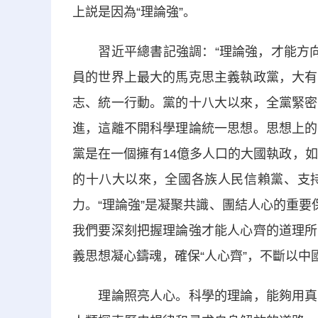
上説是因為“理論強”。
習近平總書記強調：“理論強，才能方向明
員的世界上最大的馬克思主義執政黨，大有
志、統一行動。黨的十八大以來，全黨緊密
進，這離不開科學理論統一思想。思想上的
黨是在一個擁有14億多人口的大國執政，
的十八大以來，全國各族人民信賴黨、支
力。“理論強”是凝聚共識、團結人心的重要
我們要深刻把握理論強才能人心齊的道理所
義思想凝心鑄魂，確保“人心齊”，不斷以
理論照亮人心。科學的理論，能夠用真理