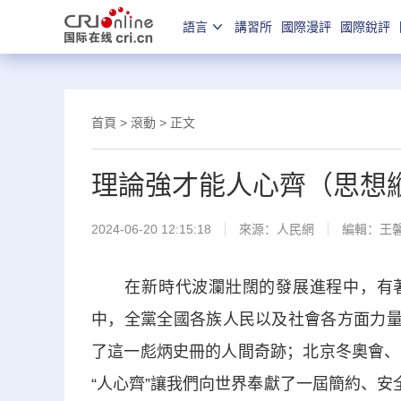
語言
講習所
國際漫評
國際銳評
首頁
>
滾動
> 正文
理論強才能人心齊（思想
2024-06-20 12:15:18
來源：
人民網
編輯：王
在新時代波瀾壯闊的發展進程中，有著許
中，全黨全國各族人民以及社會各方面力量
了這一彪炳史冊的人間奇跡；北京冬奧會、
“人心齊”讓我們向世界奉獻了一屆簡約、安