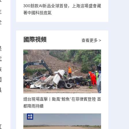
平
300餘款AI新品全球首發，上海這場盛會藏
主
著中國科技底氣
全
國際視頻
查看更多 >
是
代
族
國
具
總台現場直擊丨颱風“鯨魚”在菲律賓登陸 首
都降雨持續
，
紅