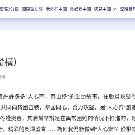
國際3分鐘
國際微訪談
老外在中國
外媒看中國
遇見中國
深耕世
縱橫）
馨悅
許多多“人心齊，泰山移”的生動故事。在脫貧攻堅
共同向貧困宣戰，舉國同心，合力攻堅，是“人心齊”創
冬殘奧會，其籌辦舉辦是在異常困難的情況下推進的，
全、精彩的奧運盛會……為何我們能做到“人心齊”？從根