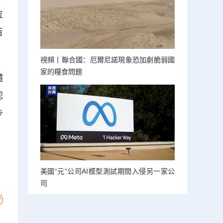
位
百
視頻丨聯合國：厄爾尼諾現象恐加劇脆弱國
家的糧食問題
體
認
步
美國“元”公司AI模型測試期間入侵另一家公
司