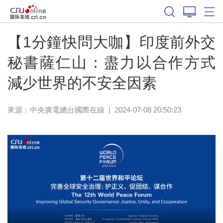
【1分鐘快問大咖】印度前外交
秘書薩仁山：盡力以合作方式
減少世界的不安全因素
來源：中央廣電總台國際在線
|
2024-07-08 20:50:23