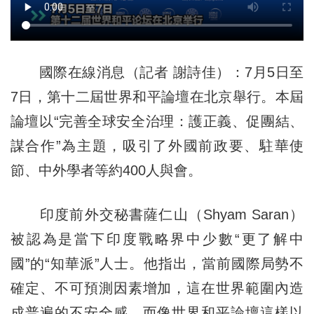
國際在線消息（記者 謝詩佳）：7月5日至
7日，第十二屆世界和平論壇在北京舉行。本屆
論壇以“完善全球安全治理：護正義、促團結、
謀合作”為主題，吸引了外國前政要、駐華使
節、中外學者等約400人與會。
印度前外交秘書薩仁山（Shyam Saran）
被認為是當下印度戰略界中少數“更了解中
國”的“知華派”人士。他指出，當前國際局勢不
確定、不可預測因素增加，這在世界範圍內造
成普遍的不安全感。而像世界和平論壇這樣以