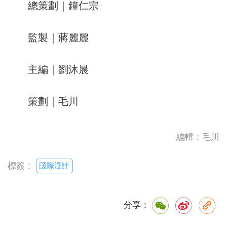
總策劃｜鐘仁宗
監製｜蔣麗麗
主編｜劉沐晨
策劃｜毛川
編輯：毛川
國際漫評
標簽：
分享：