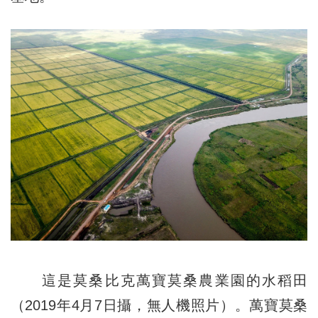
這是莫桑比克萬寶莫桑農業園的水稻田
（2019年4月7日攝，無人機照片）。萬寶莫桑