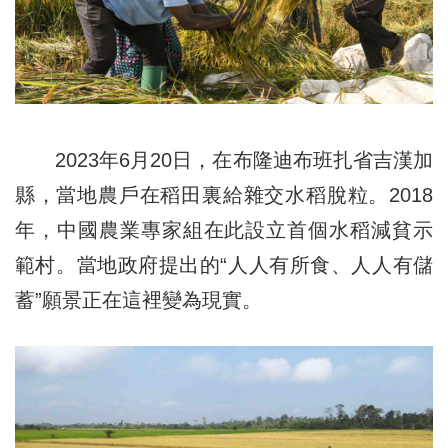
2023年6月20日，在布隆迪布班扎省吉漢加
縣，當地農戶在稻田裏給雜交水稻脫粒。2018
年，中國農業專家組在此設立首個水稻減貧示
範村。當地政府提出的“人人有所食、人人有儲
蓄”願景正在這裡變為現實。