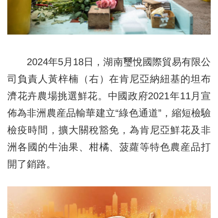
2024年5月18日，湖南璽悅國際貿易有限公
司負責人黃梓楠（右）在肯尼亞納紐基的坦布
濟花卉農場挑選鮮花。中國政府2021年11月宣
佈為非洲農産品輸華建立“綠色通道”，縮短檢驗
檢疫時間，擴大關稅豁免，為肯尼亞鮮花及非
洲各國的牛油果、柑橘、菠蘿等特色農産品打
開了銷路。