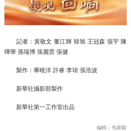
記者：黃敬文 董江輝 韓旭 王冠森 張宇 陳
曄華 孫瑞博 張麗蕓 張健
製作：畢曉洋 許睿 李琰 張浩波
新華社攝影部製作
新華社第一工作室出品
編輯：包家駿