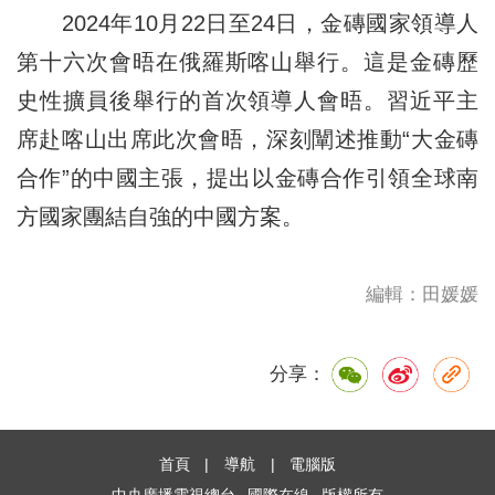
2024年10月22日至24日，金磚國家領導人
第十六次會晤在俄羅斯喀山舉行。這是金磚歷
史性擴員後舉行的首次領導人會晤。習近平主
席赴喀山出席此次會晤，深刻闡述推動“大金磚
合作”的中國主張，提出以金磚合作引領全球南
方國家團結自強的中國方案。
編輯：田媛媛
分享：
首頁
|
導航
|
電腦版
中央廣播電視總台
國際在線
版權所有