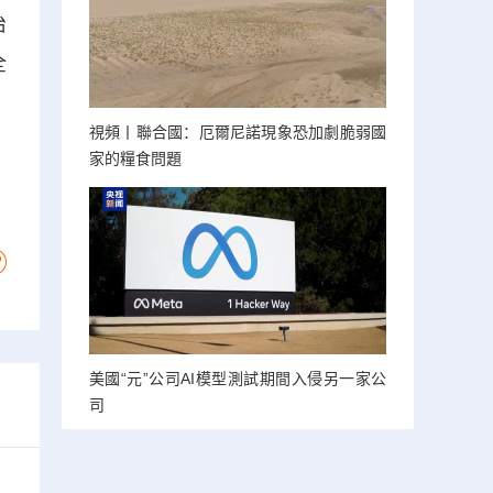
治
全
視頻丨聯合國：厄爾尼諾現象恐加劇脆弱國
家的糧食問題
美國“元”公司AI模型測試期間入侵另一家公
司