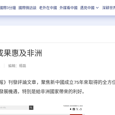
國際3分鐘
國際微訪談
老外在中國
外媒看中國
遇見中國
深耕世
成果惠及非洲
線
編輯：楊磊
》刊發評論文章，聚焦新中國成立75年來取得的全方
發展機遇，特別是給非洲國家帶來的利好。