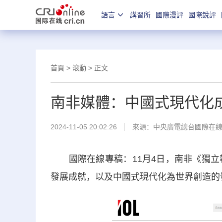
語言
講習所
國際漫評
國際銳評
首頁
>
滾動
> 正文
南非媒體：中國式現代化
2024-11-05 20:02:26
來源：中央廣電總台國際在
國際在線專稿：11月4日，南非《獨立報
發展成就，以及中國式現代化為世界創造的