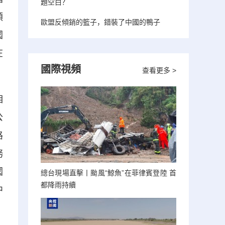
題空白？
領
歐盟反傾銷的籃子，錯裝了中國的鴨子
國
在
國際視頻
查看更多 >
相
公
路
務
國
總台現場直擊丨颱風“鯨魚”在菲律賓登陸 首
都降雨持續
中