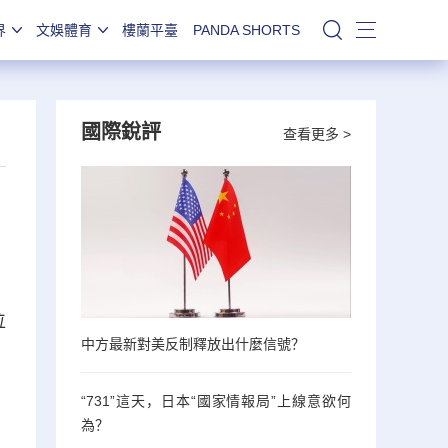
界
文娛體育
樓蘭平臺
PANDA SHORTS
站內搜索
國際銳評
查看更多 >
位
中方最新對美反制釋放出什麼信號？
“731”這天，日本“國家情報局”上線意欲何
為？