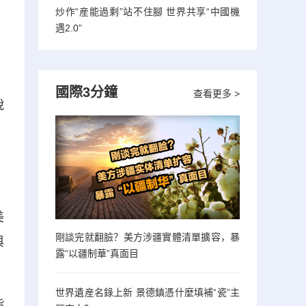
炒作“産能過剩”站不住腳 世界共享“中國機
遇2.0”
國際3分鐘
查看更多 >
脫
，
、
美
剛談完就翻臉？美方涉疆實體清單擴容，暴
與
露“以疆制華”真面目
世界遺産名錄上新 景德鎮憑什麼填補“瓷”主
指