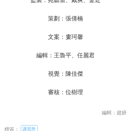
策劃：張倩楠
文案：婁珂馨
編輯：王魯平、任麗君
視覺：陳佳傑
審核：位樹理
編輯：趙妍
講習所
標簽：