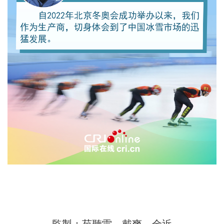
監製：苑聽雷、戴爽、金近