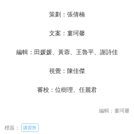
策劃：張倩楠
文案：婁珂馨
編輯：田媛媛、黃蓉、王魯平、謝詩佳
視覺：陳佳傑
審校：位樹理、任麗君
編輯：婁珂馨
講習所
標簽：