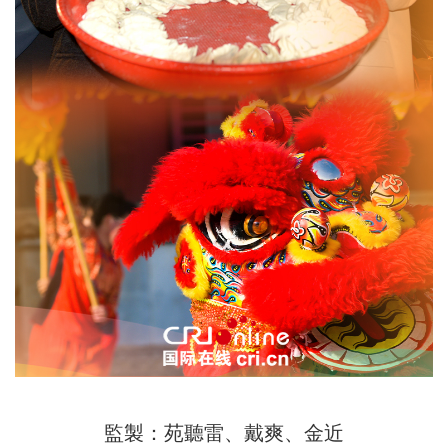
監製：苑聽雷、戴爽、金近