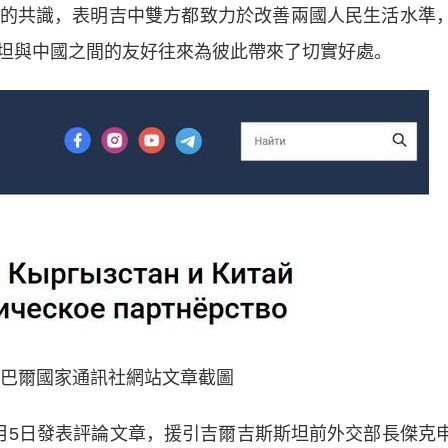
的共識，表明吉中雙方都致力於改善兩國人民生活水準
坦與中國之間的友好往來為彼此帶來了切實好處。
巴爾國家通訊社網站文章截圖
月5日發表評論文章，援引吉爾吉斯斯坦前外交部長傑克