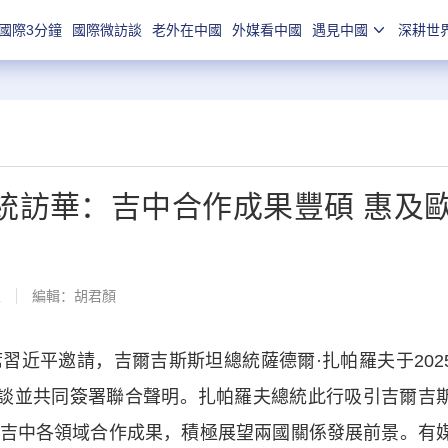
國際3分鐘
國際微訪談
老外在中國
外媒看中國
遇見中國
深耕世
統訪華：吉中合作成果豐碩 惠及
線
編輯：胡君顏
平邀請，吉爾吉斯斯坦總統薩德爾·扎帕羅夫于202
會談並共同簽署聯合聲明。扎帕羅夫總統此行吸引吉爾吉
吉中各領域合作成果，積極展望兩國關係發展前景。有