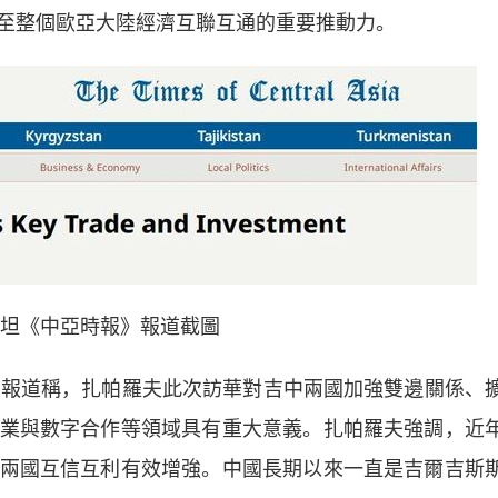
至整個歐亞大陸經濟互聯互通的重要推動力。
坦《中亞時報》報道截圖
日報道稱，扎帕羅夫此次訪華對吉中兩國加強雙邊關係、
業與數字合作等領域具有重大意義。扎帕羅夫強調，近
兩國互信互利有效增強。中國長期以來一直是吉爾吉斯