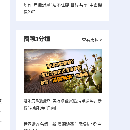
炒作“産能過剩”站不住腳 世界共享“中國機
遇2.0”
國際3分鐘
查看更多 >
剛談完就翻臉？美方涉疆實體清單擴容，暴
擴
露“以疆制華”真面目
年
斯
世界遺産名錄上新 景德鎮憑什麼填補“瓷”主