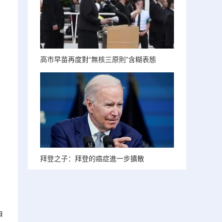
，
高市早苗再度對“無核三原則”含糊表態
拜登之子：拜登的癌症進一步擴散
申