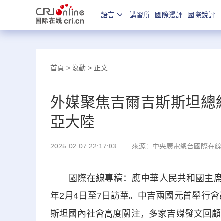
語言
講習所
國際漫評
國際銳評
首頁
>
滾動
> 正文
外媒聚焦吉爾吉斯斯坦總
亞大陸
2025-02-07 22:17:03
來源：中央廣電總台國際在
國際在線專稿：應中華人民共和國主席習近
年2月4日至7日訪華。中吉兩國元首舉行
斯坦國內社會高度關注，多家吉媒發文回顧