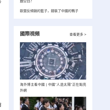
題空白？
步
歐盟反傾銷的籃子，錯裝了中國的鴨子
國際視頻
查看更多 >
海外博主看中國 | 中國“人造太陽”正在點亮
外網
署