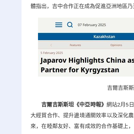
體指出，吉中合作正在成為促進亞洲地區乃
吉爾吉斯斯
吉爾吉斯斯坦《中亞時報》
網站2月5
大經貿合作、提升邊境通關效率以及深化農
來，在睦鄰友好、富有成效的合作基礎上，