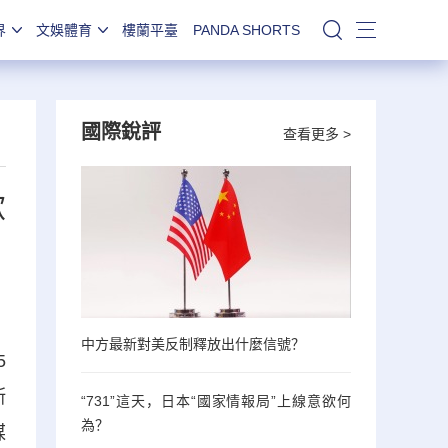
界
文娛體育
樓蘭平臺
PANDA SHORTS
站內搜索
國際銳評
查看更多 >
歐
中方最新對美反制釋放出什麼信號？
5
斯
“731”這天，日本“國家情報局”上線意欲何
為？
媒