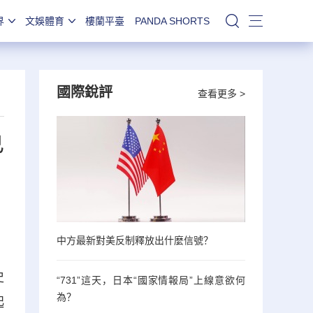
界
文娛體育
樓蘭平臺
PANDA SHORTS
站內搜索
國際銳評
查看更多 >
已
中方最新對美反制釋放出什麼信號？
。
史
“731”這天，日本“國家情報局”上線意欲何
為？
起