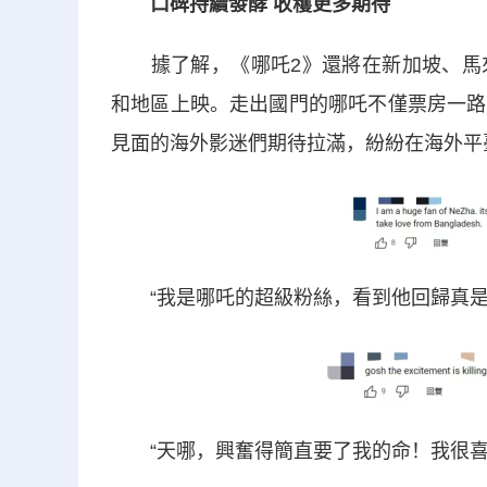
口碑持續發酵 收穫更多期待
據了解，《哪吒2》還將在新加坡、馬來
和地區上映。走出國門的哪吒不僅票房一路
見面的海外影迷們期待拉滿，紛紛在海外平
“我是哪吒的超級粉絲，看到他回歸真是
“天哪，興奮得簡直要了我的命！我很喜