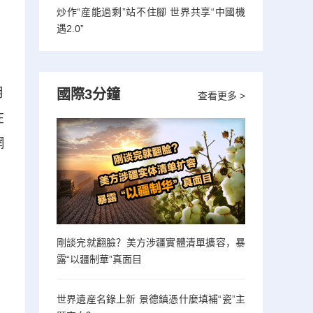
炒作“産能過剩”站不住腳 世界共享“中國機
遇2.0”
月
國際3分鐘
查看更多 >
在
網
剛談完就翻臉？美方涉疆實體清單擴容，暴
露“以疆制華”真面目
世界遺産名錄上新 景德鎮憑什麼填補“瓷”主