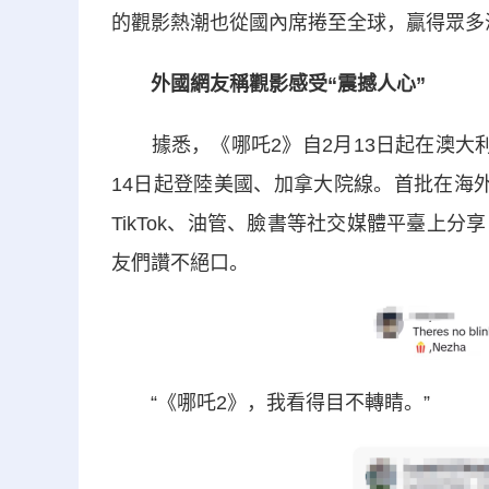
的觀影熱潮也從國內席捲至全球，贏得眾多
外國網友稱觀影感受“震撼人心”
據悉，《哪吒2》自2月13日起在澳大利
14日起登陸美國、加拿大院線。首批在海
TikTok、油管、臉書等社交媒體平臺上
友們讚不絕口。
“《哪吒2》，我看得目不轉睛。”