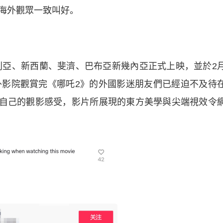
海外觀眾一致叫好。
亞、新西蘭、斐濟、巴布亞新幾內亞正式上映，並於2
外影院觀賞完《哪吒2》的外國影迷朋友們已經迫不及待
分享自己的觀影感受，影片所展現的東方美學與尖端視效令