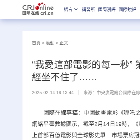
語言
講習所
國際漫評
國際銳評
首頁
>
滾動
> 正文
“我愛這部電影的每一秒”
經坐不住了……
2025-02-14 19:13:44
來源：中央廣電總台國際在
國際在線專稿：中國動畫電影《哪吒之魔
網絡平臺數據顯示，截至2月14日19時，
上首部百億電影與全球影史單一市場票房冠