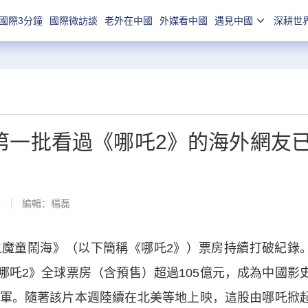
國際3分鐘
國際微訪談
老外在中國
外媒看中國
遇見中國
深耕世
 第一批看過《哪吒2》的海外網友
線
編輯：楊磊
童鬧海》（以下簡稱《哪吒2》）票房持續打破紀錄
《哪吒2》全球票房（含預售）超過105億元，成為中國影
軍。隨著該片本週陸續在北美等地上映，這股由哪吒掀