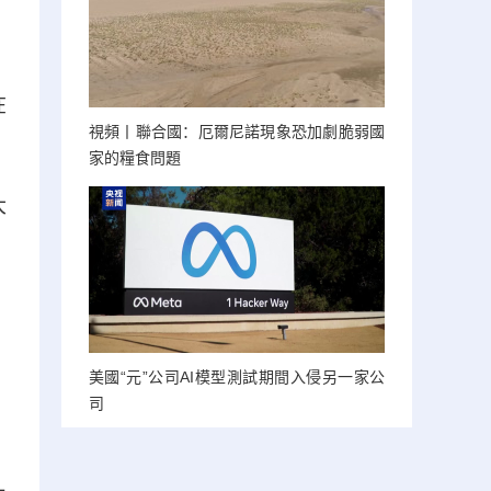
在
視頻丨聯合國：厄爾尼諾現象恐加劇脆弱國
家的糧食問題
大
美國“元”公司AI模型測試期間入侵另一家公
司
；