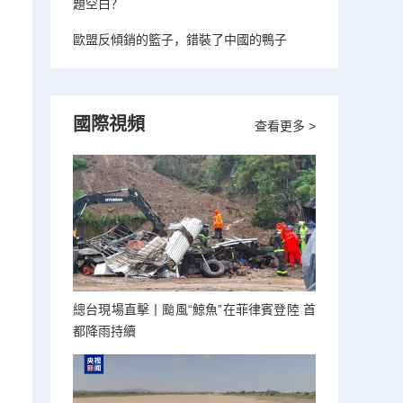
題空白？
歐盟反傾銷的籃子，錯裝了中國的鴨子
國際視頻
查看更多 >
總台現場直擊丨颱風“鯨魚”在菲律賓登陸 首
都降雨持續