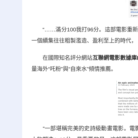
“……滿分100我打96分。這部電影重
一個續集往往粗製濫造、盈利至上的時代，
在國際知名評分網站
互聯網電影數據庫I
量海外“吒粉”與“自來水”傾情推薦。
“一部堪稱完美的史詩級動畫電影。電影視