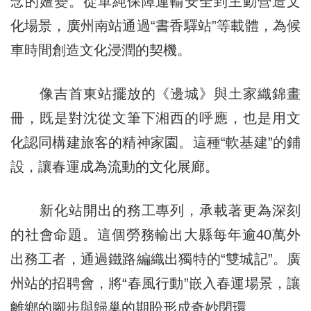
念的嬗變。從單純保障運輸安全到主動營造文
化場景，廣州南站通過“書香驛站”等載體，為候
車時間創造文化浸潤的契機。
像吉首東站擺放的《邊城》與土家織錦畫
冊，既是對沈從文筆下湘西的呼應，也是用文
化認同構建旅客的精神家園。這種“軟基建”的鋪
設，讓春運成為流動的文化展廊。
新化站開出的務工專列，承載著更為深刻
的社會命題。這個勞務輸出大縣每年逾40萬外
出務工者，通過鐵路編織出獨特的“雙城記”。廣
州站的招聘會，將“春風行動”嵌入春運場景，讓
離鄉的腳步與歸巢的期盼形成奇妙閉環。