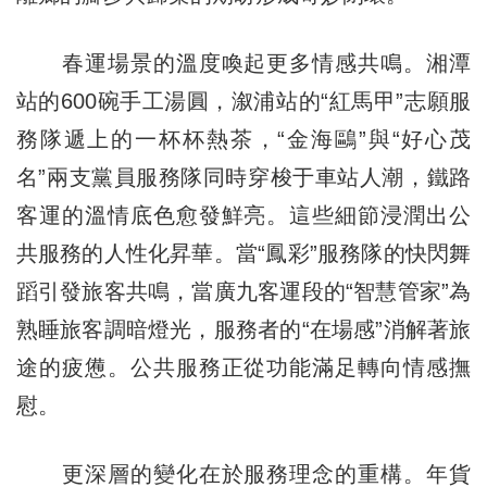
春運場景的溫度喚起更多情感共鳴。湘潭
站的600碗手工湯圓，溆浦站的“紅馬甲”志願服
務隊遞上的一杯杯熱茶，“金海鷗”與“好心茂
名”兩支黨員服務隊同時穿梭于車站人潮，鐵路
客運的溫情底色愈發鮮亮。這些細節浸潤出公
共服務的人性化昇華。當“鳳彩”服務隊的快閃舞
蹈引發旅客共鳴，當廣九客運段的“智慧管家”為
熟睡旅客調暗燈光，服務者的“在場感”消解著旅
途的疲憊。公共服務正從功能滿足轉向情感撫
慰。
更深層的變化在於服務理念的重構。年貨