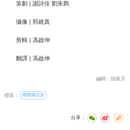
策劃 | 謝詩佳 劉朱鹮
攝像 | 郭維真
剪輯 | 馮啟坤
翻譯 | 馮啟坤
編輯：陸龍天
國際微訪談
標簽：
分享：