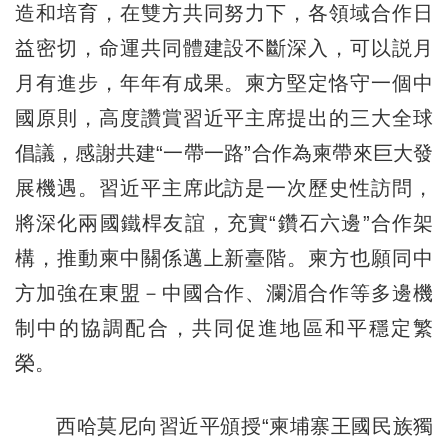
造和培育，在雙方共同努力下，各領域合作日
益密切，命運共同體建設不斷深入，可以説月
月有進步，年年有成果。柬方堅定恪守一個中
國原則，高度讚賞習近平主席提出的三大全球
倡議，感謝共建“一帶一路”合作為柬帶來巨大發
展機遇。習近平主席此訪是一次歷史性訪問，
將深化兩國鐵桿友誼，充實“鑽石六邊”合作架
構，推動柬中關係邁上新臺階。柬方也願同中
方加強在東盟－中國合作、瀾湄合作等多邊機
制中的協調配合，共同促進地區和平穩定繁
榮。
西哈莫尼向習近平頒授“柬埔寨王國民族獨