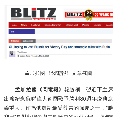
孟加拉國《閃電報》文章截圖
孟加拉國《閃電報》
報道稱，習近平主席
出席紀念蘇聯偉大衛國戰爭勝利80週年慶典意
義重大。作為俄羅斯最受尊崇的節慶之一，“勝