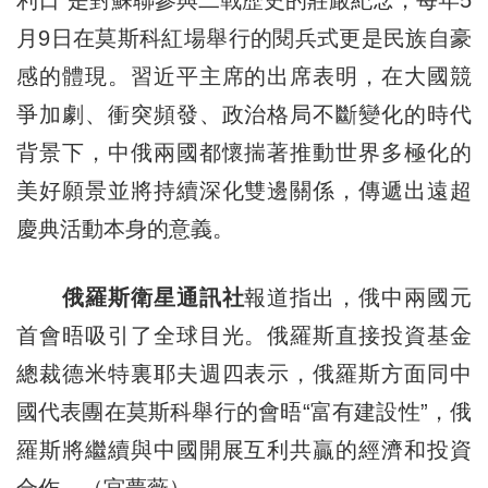
利日”是對蘇聯參與二戰歷史的莊嚴紀念，每年5
月9日在莫斯科紅場舉行的閱兵式更是民族自豪
感的體現。習近平主席的出席表明，在大國競
爭加劇、衝突頻發、政治格局不斷變化的時代
背景下，中俄兩國都懷揣著推動世界多極化的
美好願景並將持續深化雙邊關係，傳遞出遠超
慶典活動本身的意義。
俄羅斯衛星通訊社
報道指出，俄中兩國元
首會晤吸引了全球目光。俄羅斯直接投資基金
總裁德米特裏耶夫週四表示，俄羅斯方面同中
國代表團在莫斯科舉行的會晤“富有建設性”，俄
羅斯將繼續與中國開展互利共贏的經濟和投資